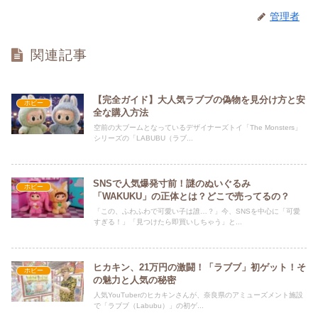
管理者
関連記事
【完全ガイド】大人気ラブブの偽物を見分け方と安
ホビー
全な購入方法
空前の大ブームとなっているデザイナーズトイ「The Monsters」
シリーズの「LABUBU（ラブ...
SNSで人気爆発寸前！謎のぬいぐるみ
ホビー
「WAKUKU」の正体とは？どこで売ってるの？
「この、ふわふわで可愛い子は誰…？」今、SNSを中心に「可愛
すぎる！」「見つけたら即買いしちゃう」と...
ヒカキン、21万円の激闘！「ラブブ」初ゲット！そ
ホビー
の魅力と人気の秘密
人気YouTuberのヒカキンさんが、奈良県のアミューズメント施設
で「ラブブ（Labubu）」の初ゲ...