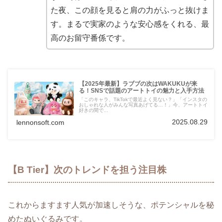
た夜、この顔を見ると肩の力がふっと抜けま
す。まるで実家のような安心感をくれる、最
高のお留守番係です。
【2025年最新】ラブブの次はWAKUKUが来
る！SNSで話題のアートトイの魅力と入手方法
「このキャラ、TikTokで最近よく見ない？」「インスタの
おしゃれな人がみんな写真あげてる…！」今、アートトイ
好きの間で...
2025.08.29
lennonsoft.com
【B Tier】次のトレンドを担う注目株
これからますます人気が加速しそうな、ポテンシャルを秘
めたぬいぐるみです。