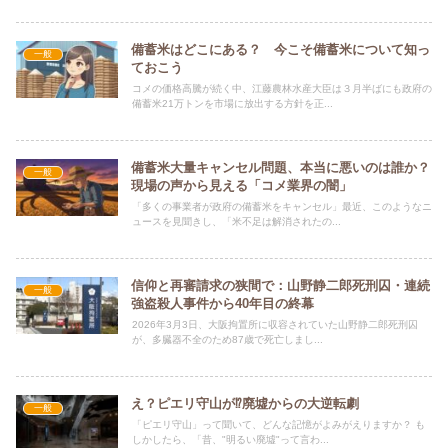
備蓄米はどこにある？ 今こそ備蓄米について知っ
一般
ておこう
コメの価格高騰が続く中、江藤農林水産大臣は３月半ばにも政府の
備蓄米21万トンを市場に放出する方針を正...
備蓄米大量キャンセル問題、本当に悪いのは誰か？
一般
現場の声から見える「コメ業界の闇」
「多くの事業者が政府の備蓄米をキャンセル」最近、このようなニ
ュースを見聞きし、「米不足は解消されたの...
信仰と再審請求の狭間で：山野静二郎死刑囚・連続
一般
強盗殺人事件から40年目の終幕
2026年3月3日、大阪拘置所に収容されていた山野静二郎死刑囚
が、多臓器不全のため87歳で死亡しまし...
え？ピエリ守山が⁉︎廃墟からの大逆転劇
一般
「ピエリ守山」って聞いて、どんな記憶がよみがえりますか？ も
しかしたら、「昔、"明るい廃墟"って言わ...