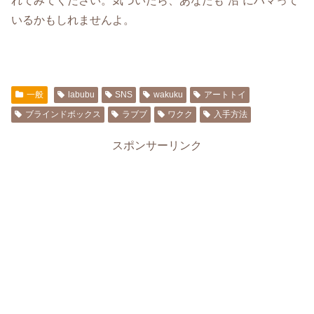
れてみてください。気づいたら、あなたも”沼”にハマって
いるかもしれませんよ。
一般
labubu
SNS
wakuku
アートトイ
ブラインドボックス
ラブブ
ワクク
入手方法
スポンサーリンク