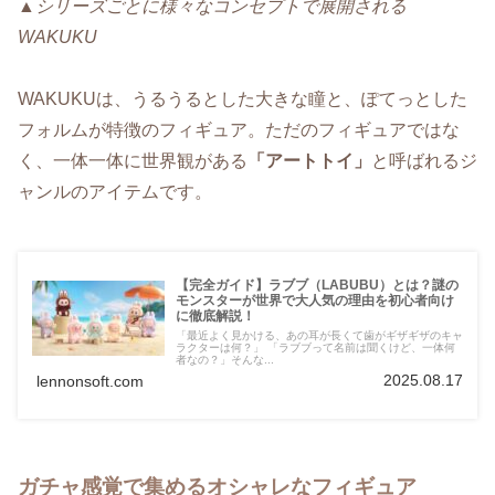
▲シリーズごとに様々なコンセプトで展開される
WAKUKU
WAKUKUは、うるうるとした大きな瞳と、ぽてっとした
フォルムが特徴のフィギュア。ただのフィギュアではな
く、一体一体に世界観がある
「アートトイ」
と呼ばれるジ
ャンルのアイテムです。
【完全ガイド】ラブブ（LABUBU）とは？謎の
モンスターが世界で大人気の理由を初心者向け
に徹底解説！
「最近よく見かける、あの耳が長くて歯がギザギザのキャ
ラクターは何？」 「ラブブって名前は聞くけど、一体何
者なの？」そんな...
2025.08.17
lennonsoft.com
ガチャ感覚で集めるオシャレなフィギュア