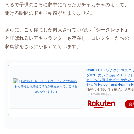
まるで子供のころに夢中になったガチャガチャのようで、
開ける瞬間のドキドキ感がたまりません。
さらに、ごく稀にしか封入されていない
「シークレット」
と呼ばれるレアキャラクターも存在し、コレクターたちの
収集欲をさらにかき立てています。
WAKUKU（ワクク） マスコッ
ダver.- ぬいぐるみマスコッ
もふもふ 海外ホビー かわいい
外人気 FuzzyTrendyFunParty
価格：4,980円（税込、送料別
(2025/8/30時点)
楽