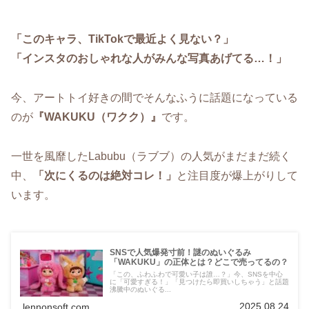
「このキャラ、TikTokで最近よく見ない？」
「インスタのおしゃれな人がみんな写真あげてる…！」
今、アートトイ好きの間でそんなふうに話題になっている
のが
『WAKUKU（ワクク）』
です。
一世を風靡したLabubu（ラブブ）の人気がまだまだ続く
中、
「次にくるのは絶対コレ！」
と注目度が爆上がりして
います。
SNSで人気爆発寸前！謎のぬいぐるみ
「WAKUKU」の正体とは？どこで売ってるの？
「この、ふわふわで可愛い子は誰…？」今、SNSを中心
に「可愛すぎる！」「見つけたら即買いしちゃう」と話題
沸騰中のぬいぐる...
2025.08.24
lennonsoft.com