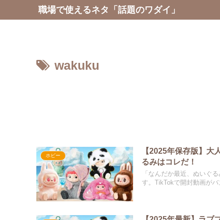
職場で使えるネタ「話題のワダイ」
wakuku
【2025年保存版】
ホビー
るみはコレだ！
「なんだか最近、ぬいぐる
す。TikTokで開封動画がバズ
【2025年最新】ラブ