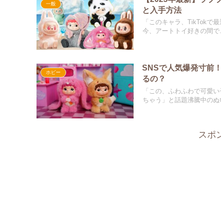
一般
と入手方法
「このキャラ、TikTok
今、アートトイ好きの間で..
SNSで人気爆発寸前
ホビー
るの？
「この、ふわふわで可愛い
ちゃう」と話題沸騰中のぬい
スポ