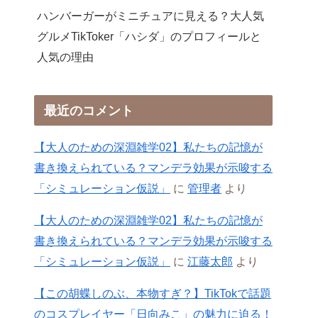
ハンバーガーがミニチュアに見える？大人気
グルメTikToker「ハシダ」のプロフィールと
人気の理由
最近のコメント
【大人のための深淵雑学02】私たちの記憶が
書き換えられている？マンデラ効果が示唆する
「シミュレーション仮説」
に
管理者
より
【大人のための深淵雑学02】私たちの記憶が
書き換えられている？マンデラ効果が示唆する
「シミュレーション仮説」
に
江藤太郎
より
【この胡蝶しのぶ、本物すぎ？】TikTokで話題
のコスプレイヤー「日向みこ」の魅力に迫る！