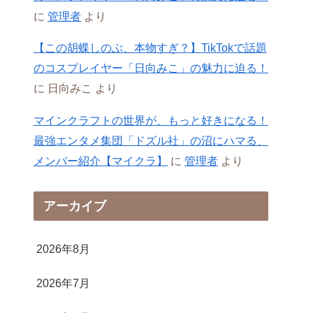
に
管理者
より
【この胡蝶しのぶ、本物すぎ？】TikTokで話題
のコスプレイヤー「日向みこ」の魅力に迫る！
に
日向みこ
より
マインクラフトの世界が、もっと好きになる！
最強エンタメ集団「ドズル社」の沼にハマる、
メンバー紹介【マイクラ】
に
管理者
より
アーカイブ
2026年8月
2026年7月