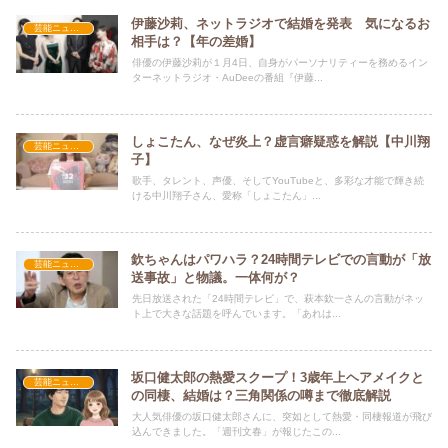
伊藤沙莉、ネットラジオで結婚を発表 気になるお
芸能ニュース
相手は？【年の差婚】
俳優の伊藤沙莉が１月4日、自身がパーソナリティーを務めるイン
ターネットラジオ・AuDeeの番組『伊藤...
しょこたん、なぜ炎上？虚言癖疑惑を解説【中川翔
芸能ニュース
子】
歌手、タレント、声優、そしてYouTubeと、多彩な才能で輝き続
ける中川翔子さん、愛称「しょこたん」...
欽ちゃんはパワハラ？24時間テレビでの言動が「放
芸能ニュース
送事故」と物議。一体何が？
先日放送された「24時間テレビ」で、萩本欽一さんの言動がネッ
ト上で大きな話題を呼んでいます。「あれは...
坂口健太郎の熱愛スクープ！3歳年上ヘアメイクと
芸能ニュース
の同棲、結婚は？三角関係の噂まで徹底解説
大人気俳優の坂口健太郎さんに、突如として熱愛・同棲報道が飛び
込んできました。「週刊文春」が報じたこの...