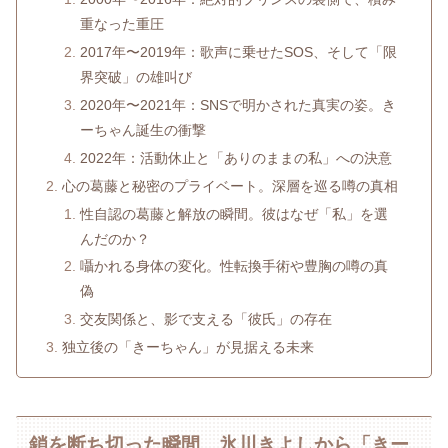
重なった重圧
2017年〜2019年：歌声に乗せたSOS、そして「限
界突破」の雄叫び
2020年〜2021年：SNSで明かされた真実の姿。き
ーちゃん誕生の衝撃
2022年：活動休止と「ありのままの私」への決意
心の葛藤と秘密のプライベート。深層を巡る噂の真相
性自認の葛藤と解放の瞬間。彼はなぜ「私」を選
んだのか？
囁かれる身体の変化。性転換手術や豊胸の噂の真
偽
交友関係と、影で支える「彼氏」の存在
独立後の「きーちゃん」が見据える未来
鎖を断ち切った瞬間。氷川きよしから「きー