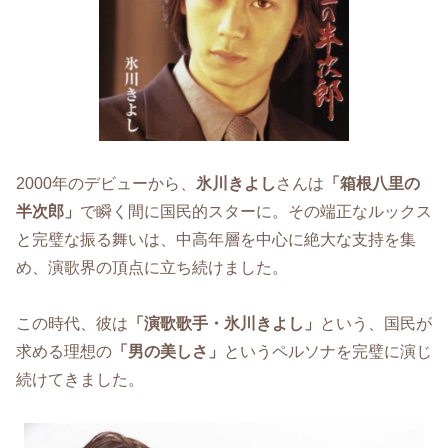
2000年のデビューから、
氷川きよし
さんは
「箱根八里の
半次郎」
で瞬く間に国民的スターに。その端正なルックス
と完璧な振る舞いは、中高年層を中心に絶大な支持を集
め、演歌界の頂点に立ち続けました。
この時代、彼は
「演歌歌手・氷川きよし」
という、国民が
求める理想の
「男の美しさ」
というペルソナを完璧に演じ
続けてきました。