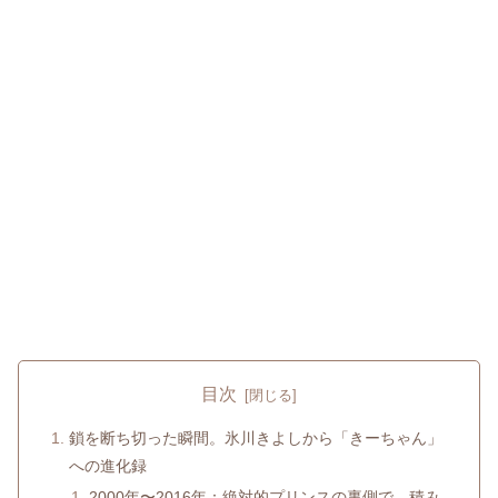
目次
鎖を断ち切った瞬間。氷川きよしから「きーちゃん」
への進化録
2000年〜2016年：絶対的プリンスの裏側で、積み