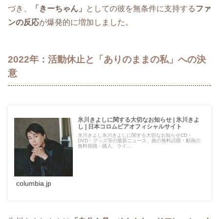
づき、
「きーちゃん」
としての彼を無条件に支持する
ファ
ンの反応
が爆発的に増加しました。
2022年：活動休止と「ありのままの私」への決
意
氷川きよしに関する大切なお知らせ | 氷川きよ
し | 日本コロムビアオフィシャルサイト
氷川きよし氷川きよしに関する大切なお知らせCD・
DVD・グッズ等の最新ニュース、曲の無料試聴・動画の
無料視聴・購入、ライ...
columbia.jp