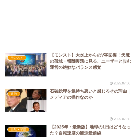
【モンスト】大炎上からのV字回復！天魔
モンスト
の孤城・報酬復活に見る、ユーザーと歩む
運営の絶妙なバランス感覚
2025.07.30
石破総理を気持ち悪いと感じるその理由｜
政治
メディアの操作なのか
2025.07.30
【2025年・最新版】地球の1日はどうなっ
自然・宇宙
た？自転速度の観測最前線