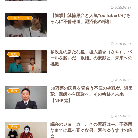
2025.07.27
【衝撃】箕輪厚介と人気YouTuberいけち
芸能ニュース
ゃんに不倫報道、泥沼化の様相
2025.07.27
参政党の新たな星、塩入清香（さや）。ベ
政治
ールを脱いだ「歌姫」の素顔と、未来への
挑戦
2025.07.25
30万票の民意を背負う不屈の挑戦者、浜田
政治
聡。医師から国政へ、その軌跡と未来
【NHK党】
2025.07.23
議会のジョーカー、その素顔は―。不器用
政治
なまでに真っ直ぐな男、河合ゆうすけの信
念