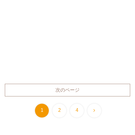
次のページ
次
1
2
4
へ