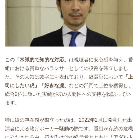
この
「常識的で知的な対応」
は視聴者に安心感を与え、番
組における貴重なバランサーとしての役割を確立しまし
た。その人気は数字にも表れており、総選挙において
「上
司にしたい虎」「好きな虎」
などの部門で上位を獲得し、
総合2位に輝いた実績が彼の人間性への支持を物語ってい
ます。
特に彼の存在感が際立ったのは、2022年2月に発覚した出
演者による賭けポーカー騒動の際です。番組が存続の危機
に立たされる中、茂木氏は他の経営者とともに
「アダルト