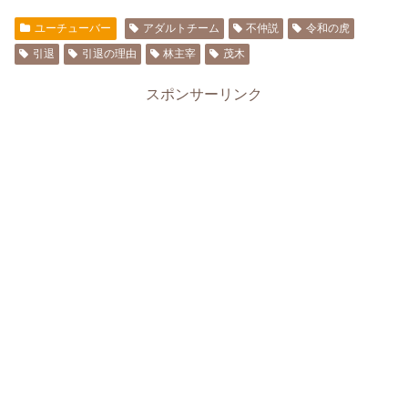
ユーチューバー
アダルトチーム
不仲説
令和の虎
引退
引退の理由
林主宰
茂木
スポンサーリンク