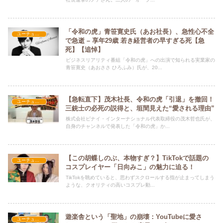
「令和の虎」青笹寛史氏（あお社長）、急性心不全
ユーチューバー
で急逝 – 享年29歳 若き経営者の早すぎる死【急
死】【追悼】
ビジネスリアリティ番組「令和の虎」への出演で知られる実業家の
青笹寛史（あおささ ひろふみ）氏が、20...
【急転直下】茂木社長、令和の虎「引退」を撤回！
ユーチューバー
三銃士の必死の説得と、垣間見えた“愛される理由”
株式会社ピナイ・インターナショナル代表取締役の茂木哲也氏が、
自身のチャンネルで発表した「令和の虎」か...
【この胡蝶しのぶ、本物すぎ？】TikTokで話題の
ユーチューバー
コスプレイヤー「日向みこ」の魅力に迫る！
TikTokを眺めていると、思わずスクロールする指が止まってしまう
ような、クオリティの高いコスプレ動...
遊楽舎という「聖地」の崩壊：YouTubeに愛さ
ユーチューバー