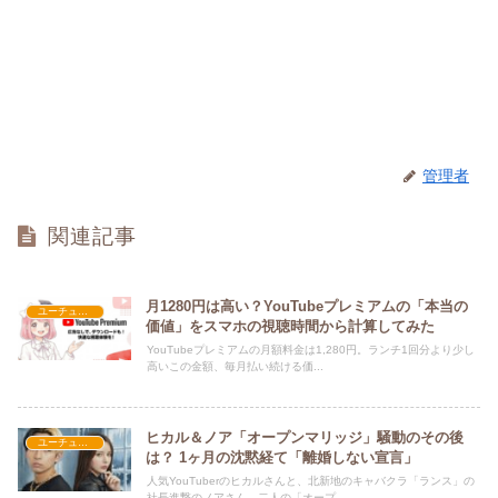
管理者
関連記事
月1280円は高い？YouTubeプレミアムの「本当の
ユーチューバー
価値」をスマホの視聴時間から計算してみた
YouTubeプレミアムの月額料金は1,280円。ランチ1回分より少し
高いこの金額、毎月払い続ける価...
ヒカル＆ノア「オープンマリッジ」騒動のその後
ユーチューバー
は？ 1ヶ月の沈黙経て「離婚しない宣言」
人気YouTuberのヒカルさんと、北新地のキャバクラ「ランス」の
社長進撃のノアさん。二人の「オープ...