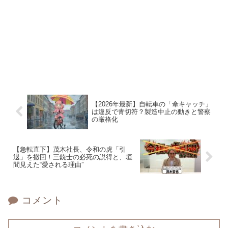
【2026年最新】自転車の「傘キャッチ」
は違反で青切符？製造中止の動きと警察
の厳格化
【急転直下】茂木社長、令和の虎「引
退」を撤回！三銃士の必死の説得と、垣
間見えた“愛される理由”
コメント