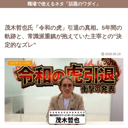
職場で使えるネタ「話題のワダイ」
茂木哲也氏「令和の虎」引退の真相。5年間の
軌跡と、常識派重鎮が抱えていた主宰との”決
定的なズレ”
2026.05.19
ユーチューバー