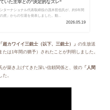
ていた主宰との”決定的なズレ”
ンターナショナル代表取締役の茂木哲也氏が、約5年間
の虎」からの引退を発表しました。動...
2026.05.19
「超カワイイ三銃士（以下、三銃士）」
の生放送
または1年間の猶予）されたことが判明しました。
氏が築き上げてきた深い信頼関係と、彼の
「人間
した。