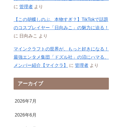
に
管理者
より
【この胡蝶しのぶ、本物すぎ？】TikTokで話題
のコスプレイヤー「日向みこ」の魅力に迫る！
に
日向みこ
より
マインクラフトの世界が、もっと好きになる！
最強エンタメ集団「ドズル社」の沼にハマる、
メンバー紹介【マイクラ】
に
管理者
より
アーカイブ
2026年7月
2026年6月