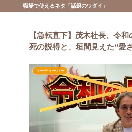
職場で使えるネタ「話題のワダイ」
【急転直下】茂木社長、令和
死の説得と、垣間見えた“愛
ユーチューバー