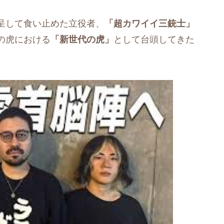
呈して食い止めた立役者、
「超カワイイ三銃士」
の虎における
「新世代の虎」
として台頭してきた