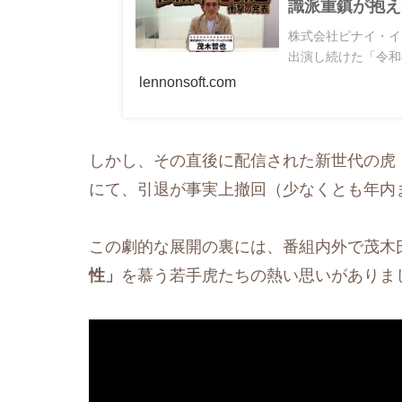
識派重鎮が抱え
株式会社ピナイ・イ
出演し続けた「令和
lennonsoft.com
しかし、その直後に配信された新世代の虎
にて、引退が事実上撤回（少なくとも年内
この劇的な展開の裏には、番組内外で茂木
性」
を慕う若手虎たちの熱い思いがありま