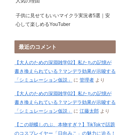
人気の理由
子供に見せてもいいマイクラ実況者5選｜安
心して楽しめるYouTuber
最近のコメント
【大人のための深淵雑学02】私たちの記憶が
書き換えられている？マンデラ効果が示唆する
「シミュレーション仮説」
に
管理者
より
【大人のための深淵雑学02】私たちの記憶が
書き換えられている？マンデラ効果が示唆する
「シミュレーション仮説」
に
江藤太郎
より
【この胡蝶しのぶ、本物すぎ？】TikTokで話題
のコスプレイヤー「日向みこ」の魅力に迫る！