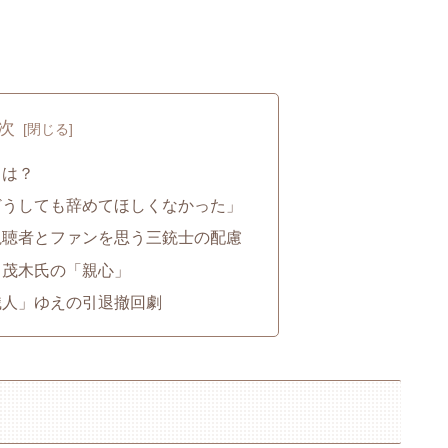
次
とは？
どうしても辞めてほしくなかった」
視聴者とファンを思う三銃士の配慮
、茂木氏の「親心」
識人」ゆえの引退撤回劇