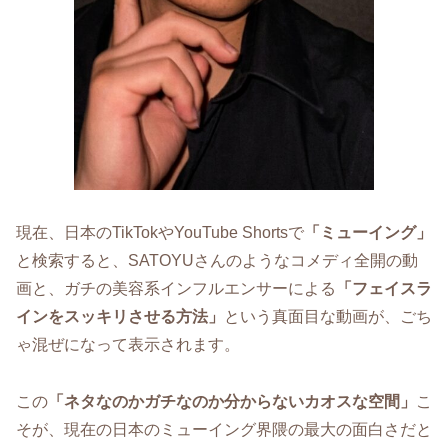
現在、日本のTikTokやYouTube Shortsで
「ミューイング」
と検索すると、SATOYUさんのようなコメディ全開の動
画と、ガチの美容系インフルエンサーによる
「フェイスラ
インをスッキリさせる方法」
という真面目な動画が、ごち
ゃ混ぜになって表示されます。
この
「ネタなのかガチなのか分からないカオスな空間」
こ
そが、現在の日本のミューイング界隈の最大の面白さだと