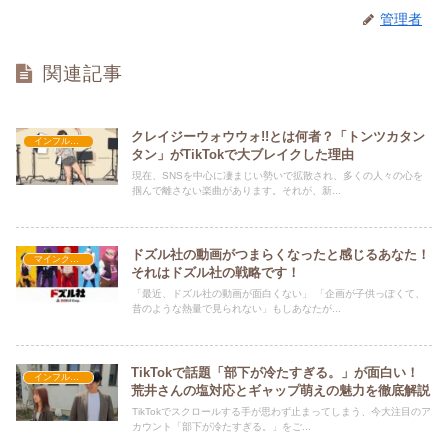
管理者
関連記事
クレイジーウォウウォ!!とは何者？「トンツカタン
インフルエンサー紹介
タン」がTikTokで大ブレイクした理由
現在、SNSを中心に凄まじい勢いで拡散され、多くの人々の心を
掴んで離さない楽曲があります。それが、新...
ドズル社の動画がつまらくなったと感じるあなた！
マインクラフト
それはドズル社の戦略です！
「最近、ドズル社の動画が面白くない」 「企画が子供っぽくて、
昔のような熱量で見られない」もしあなたが...
TikTokで話題「部下が冷たすぎる。」が面白い！
インフルエンサー紹介
荒井さんの塩対応とギャップ萌えの魅力を徹底解説
TikTokでスクロールする手が思わず止まってしまう、今大注目のア
カウント「部下が冷たすぎる。」をご...