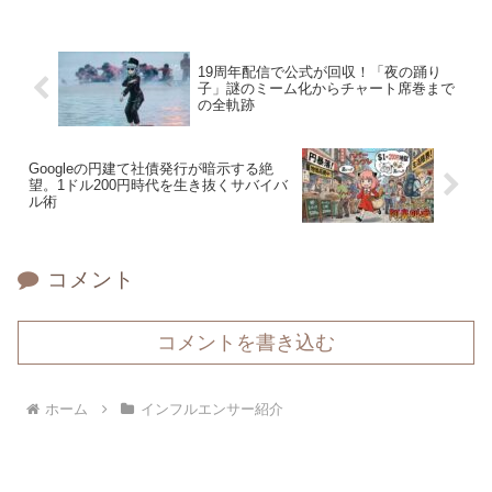
19周年配信で公式が回収！「夜の踊り
子」謎のミーム化からチャート席巻まで
の全軌跡
Googleの円建て社債発行が暗示する絶
望。1ドル200円時代を生き抜くサバイバ
ル術
コメント
コメントを書き込む
ホーム
インフルエンサー紹介