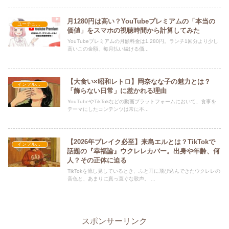
月1280円は高い？YouTubeプレミアムの「本当の
ユーチューバー
価値」をスマホの視聴時間から計算してみた
YouTubeプレミアムの月額料金は1,280円。ランチ1回分より少し
高いこの金額、毎月払い続ける価...
【大食い×昭和レトロ】岡奈なな子の魅力とは？
インフルエンサー紹介
「飾らない日常」に惹かれる理由
YouTubeやTikTokなどの動画プラットフォームにおいて、食事を
テーマにしたコンテンツは常に不...
【2026年ブレイク必至】来島エルとは？TikTokで
インフルエンサー紹介
話題の『幸福論』ウクレレカバー。出身や年齢、何
人？その正体に迫る
TikTokを流し見しているとき、ふと耳に飛び込んできたウクレレの
音色と、あまりに真っ直ぐな歌声。 ...
スポンサーリンク