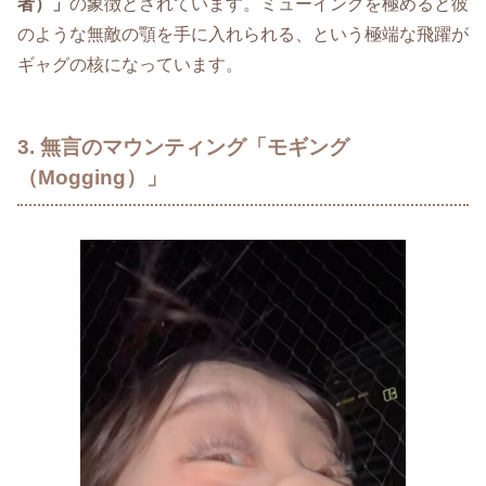
者）」
の象徴とされています。ミューイングを極めると彼
のような無敵の顎を手に入れられる、という極端な飛躍が
ギャグの核になっています。
3. 無言のマウンティング「モギング
（Mogging）」