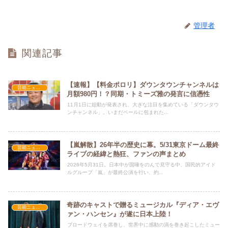
管理者
関連記事
【速報】【料金ポロリ】ダウンタウンチャンネルは
芸能ニュース
月額980円！？同期・トミーズ雅の発言に信憑性
11月1日に始動が発表され、大きな注目を集めている「ダウンタウ
ンチャンネル」。いまだベールに包まれた...
【嵐解散】26年半の歴史に幕。5/31東京ドーム最終
芸能ニュース
ライブの経緯と熱狂、ファンの声まとめ
2026年5月31日。日本中が固唾をのんで見守る中、国民的アイド
ルグループ「嵐」が最終公演を行い、約...
奇跡のキャストで贈るミュージカル『ディア・エヴ
芸能ニュース
ァン・ハンセン』が遂に日本上陸！
ブロードウェイを席巻し、世界中に感動の渦を巻き起こしたミュー