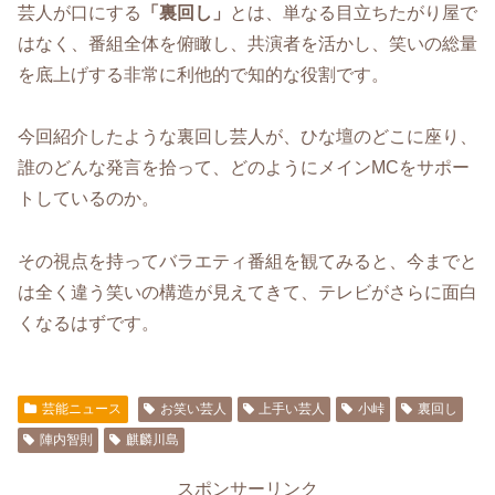
芸人が口にする
「裏回し」
とは、単なる目立ちたがり屋で
はなく、番組全体を俯瞰し、共演者を活かし、笑いの総量
を底上げする非常に利他的で知的な役割です。
今回紹介したような裏回し芸人が、ひな壇のどこに座り、
誰のどんな発言を拾って、どのようにメインMCをサポー
トしているのか。
その視点を持ってバラエティ番組を観てみると、今までと
は全く違う笑いの構造が見えてきて、テレビがさらに面白
くなるはずです。
芸能ニュース
お笑い芸人
上手い芸人
小峠
裏回し
陣内智則
麒麟川島
スポンサーリンク