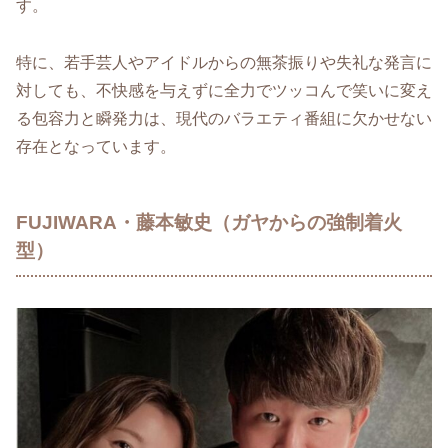
す。
特に、若手芸人やアイドルからの無茶振りや失礼な発言に
対しても、不快感を与えずに全力でツッコんで笑いに変え
る包容力と瞬発力は、現代のバラエティ番組に欠かせない
存在となっています。
FUJIWARA・藤本敏史（ガヤからの強制着火
型）