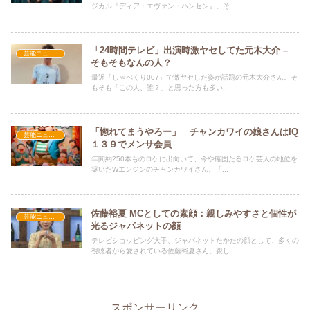
ジカル『ディア・エヴァン・ハンセン』。そ...
「24時間テレビ」出演時激ヤセしてた元木大介 –
芸能ニュース
そもそもなんの人？
最近「しゃべくり007」で激ヤセした姿が話題の元木大介さん。そ
もそも「この人、誰？」と思った方も多い...
「惚れてまうやろー」 チャンカワイの娘さんはIQ
芸能ニュース
１３９でメンサ会員
年間約250本ものロケに出向いて、今や確固たるロケ芸人の地位を
築いたWエンジンのチャンカワイさん。「...
佐藤裕夏 MCとしての素顔：親しみやすさと個性が
芸能ニュース
光るジャパネットの顔
テレビショッピング大手、ジャパネットたかたの顔として、多くの
視聴者から愛されている佐藤裕夏さん。親し...
スポンサーリンク