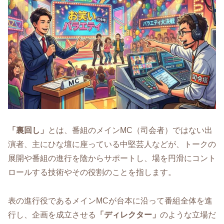
「裏回し」
とは、番組のメインMC（司会者）ではない出
演者、主にひな壇に座っている中堅芸人などが、トークの
展開や番組の進行を陰からサポートし、場を円滑にコント
ロールする技術やその役割のことを指します。
表の進行役であるメインMCが台本に沿って番組全体を進
行し、企画を成立させる
「ディレクター」
のような立場だ