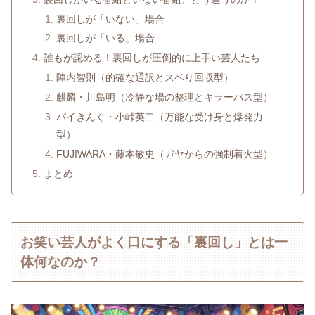
裏回しが「いない」場合
裏回しが「いる」場合
誰もが認める！裏回しが圧倒的に上手い芸人たち
陣内智則（的確な通訳とスベり回収型）
麒麟・川島明（冷静な場の整理とキラーパス型）
バイきんぐ・小峠英二（万能な受け身と爆発力
型）
FUJIWARA・藤本敏史（ガヤからの強制着火型）
まとめ
お笑い芸人がよく口にする「裏回し」とは一
体何なのか？