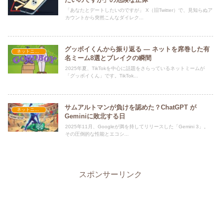
「あなたとデートしたいのですが」 X（旧Twitter）で、見知らぬア
カウントから突然こんなダイレク...
グッボイくんから振り返る — ネットを席巻した有
ネットニュース
名ミーム8選とブレイクの瞬間
2025年夏、TikTokを中心に話題をさらっているネットミームが
「グッボイくん」です。TikTok...
サムアルトマンが負けを認めた？ChatGPT が
ネットニュース
Geminiに敗北する日
2025年11月、Googleが満を持してリリースした「Gemini 3」。
その圧倒的な性能とエコシ...
スポンサーリンク