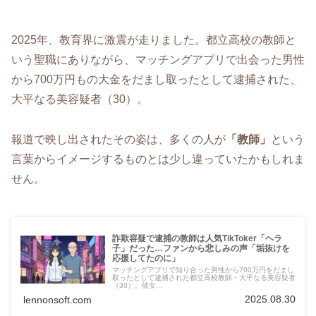
2025年、教育界に激震が走りました。都立高校の教師と
いう聖職にありながら、マッチングアプリで出会った男性
から700万円もの大金をだまし取ったとして逮捕された、
大平なる美容疑者（30）。
報道で映し出されたその姿は、多くの人が
「教師」
という
言葉からイメージするものとは少し違っていたかもしれま
せん。
詐欺容疑で逮捕の教師は人気TikToker「ヘラ
子」だった…ファンから悲しみの声「垢抜けを
応援してたのに」
マッチングアプリで知り合った男性から700万円をだまし
取ったとして逮捕された都立高校教師・大平なる美容疑者
（30）。彼女...
2025.08.30
lennonsoft.com