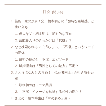
目次
芸能一家の次男！父・柄本明との「独特な距離感」と
生い立ち
偉大な父・柄本明は「絶対的な存在」
芸能界入りのきっかけは「代役」？
なぜ検索される？「汚らしい」「不潔」というワード
の正体
最初の結婚と「不潔」エピソード
離婚理由は「男性としての魅力」不足？
さとうほなみとの再婚！「似た者同士」が引き寄せた
縁
馴れ初めはドラマ共演
「不潔」イメージを払拭する相性の良さ？
まとめ：柄本時生は「味のある」男へ