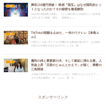
興収110億円突破！ 映画『国宝』はなぜ国民的ヒッ
一般
トとなったのか？その秘密を徹底解剖
2025年の映画界を席巻し、ついに興行収入110億円という金字塔
を打ち立てた映画『国宝』。歌舞伎とい...
TikTokの喧騒を止めた、一本のウクレレ【来島エ
一般
ル】
15秒という短いサイクルで消費される動画の海の中で、なぜ彼女
の歌だけが指を止めさせたのでしょうか。椎...
魔性の姉と愛妻家の夫、そして嫉妬に揺れる妻。人
一般
気急上昇「旦那のじゅんとかえで」が描く、禁断の
三角関係
人気急上昇中のYouTubeチャンネル「旦那のじゅんとかえで」。
その人気の秘密は、夫・じゅん、妻・か...
スポンサーリンク