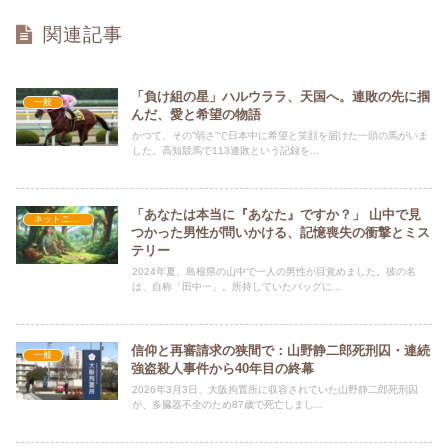
関連記事
「負け組の星」ハルウララ、天国へ。連敗の先に掴
一般
んだ、愛と希望の物語
かつて、その”弱さ”で日本中に希望と笑顔を届けた一頭の馬がいま
した。高知競馬で113連敗という記録を...
「あなたは本当に『あなた』ですか？」 山中で見
ネットニュース
つかった男性が問いかける、記憶喪失の衝撃とミス
テリー
2024年夏、島根県の山中で一人の男性が目覚めました。彼の名
は、自称「田中一」。所持していたバッグに...
信仰と再審請求の狭間で：山野静二郎死刑囚・連続
一般
強盗殺人事件から40年目の終幕
2026年3月3日、大阪拘置所に収容されていた山野静二郎死刑囚
が、多臓器不全のため87歳で死亡しまし...