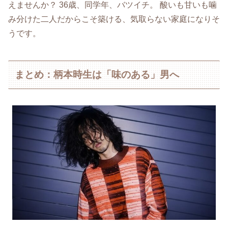
えませんか？ 36歳、同学年、バツイチ。 酸いも甘いも噛
み分けた二人だからこそ築ける、気取らない家庭になりそ
うです。
まとめ：柄本時生は「味のある」男へ