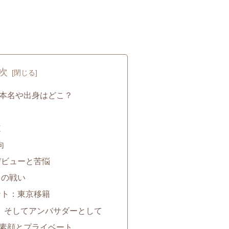
次
本名や出身はどこ？
道
向
デビューと苦悩
との戦い
ント：東京移籍
N、そしてアンバサダーとして
素顔とプライベート