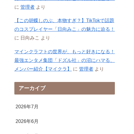
に
管理者
より
【この胡蝶しのぶ、本物すぎ？】TikTokで話題
のコスプレイヤー「日向みこ」の魅力に迫る！
に
日向みこ
より
マインクラフトの世界が、もっと好きになる！
最強エンタメ集団「ドズル社」の沼にハマる、
メンバー紹介【マイクラ】
に
管理者
より
アーカイブ
2026年7月
2026年6月