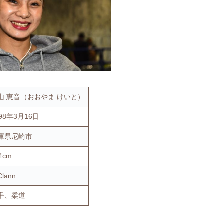
山 恵音（おおやま けいと）
998年3月16日
庫県尼崎市
4cm
Clann
手、柔道