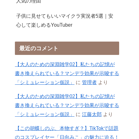
人気の理由
子供に見せてもいいマイクラ実況者5選｜安
心して楽しめるYouTuber
最近のコメント
【大人のための深淵雑学02】私たちの記憶が
書き換えられている？マンデラ効果が示唆する
「シミュレーション仮説」
に
管理者
より
【大人のための深淵雑学02】私たちの記憶が
書き換えられている？マンデラ効果が示唆する
「シミュレーション仮説」
に
江藤太郎
より
【この胡蝶しのぶ、本物すぎ？】TikTokで話題
のコスプレイヤー「日向みこ」の魅力に迫る！