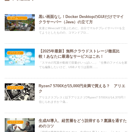
黒い画面なし！Docker DesktopのGUIだけでマイ
ゲーム・アプリ関係
クラサーバー（Java）の立て方
友達とMinecraftで遊ぶために、自分でマルチプレイサーバーを立
てようとしたものの、コマンドプロ...
【2025年最新】無料クラウドストレージ徹底比
パソコン
較！あなたに最適なサービスはこれ！
「スマホの写真や動画で容量がいっぱい…」「仕事のファイルを家
でも編集したいけど、USBメモリは面倒…...
Ryzen7 5700Xが15,000円未満で買える？ アリエ
パソコン
ク
アリエクスプレス ( 以下アリエク )でRyzen7 5700Xが14,370円！
信じられますか？偽...
生成AI導入、経営層をどう説得する？稟議を通すた
パソコン
めのコツ