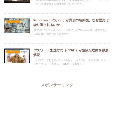
「現場の業務効率化のために、生成AIを導入したい」「しかし、ど
うやって経営層を説得すればいいのか分か...
Windows 10のシェアが異例の急回復。なぜ歴史は
パソコン
繰り返されるのか
2025年10月に公式サポートが終了したWindows 10。本来であれ
ば消えゆく運命にあるはずのこ...
パスワード別送方式（PPAP）が危険な理由を徹底
パソコン
解説
「パスワード付きZipファイルをメールで送り、その直後に別メー
ルでパスワードを送る」日本のビジネスシ...
スポンサーリンク