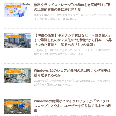
無料クラウドストレージTeraBoxを徹底解剖！1TB
パソコン
の圧倒的容量の裏に潜む光と影
無料で1TBという、他の主要なクラウドストレージサービスを圧倒
する大容量を提供する「TeraBox」...
【70倍の衝撃】キオクシア株はなぜ「トヨタ超え」
パソコン
まで暴騰したのか？東芝の“お荷物”から日本一へ昇
りつめた裏側と、知るべき「3つの爆弾」
「あのとき、100万円でも買っていれば……」いま、日本の株式市
場で最も熱い視線を集めているのが「キオ...
Windows 10のシェアが異例の急回復。なぜ歴史は
パソコン
繰り返されるのか
2025年10月に公式サポートが終了したWindows 10。本来であれ
ば消えゆく運命にあるはずのこ...
Windowsの終焉か？マイクロソフトが「マイクロ
パソコン
スロップ」と化し、ユーザーを切り捨てる本当の理
由
もし、あなたが愛用しているWindows 11の画面に、突如として