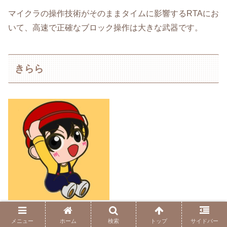
マイクラの操作技術がそのままタイムに影響するRTAにお
いて、高速で正確なブロック操作は大きな武器です。
きらら
きららさんは、MCSR World Cup関連で注目できるメンバ
メニュー
ホーム
検索
トップ
サイドバー