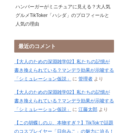
ハンバーガーがミニチュアに見える？大人気
グルメTikToker「ハシダ」のプロフィールと
人気の理由
最近のコメント
【大人のための深淵雑学02】私たちの記憶が
書き換えられている？マンデラ効果が示唆する
「シミュレーション仮説」
に
管理者
より
【大人のための深淵雑学02】私たちの記憶が
書き換えられている？マンデラ効果が示唆する
「シミュレーション仮説」
に
江藤太郎
より
【この胡蝶しのぶ、本物すぎ？】TikTokで話題
のコスプレイヤー「日向みこ」の魅力に迫る！