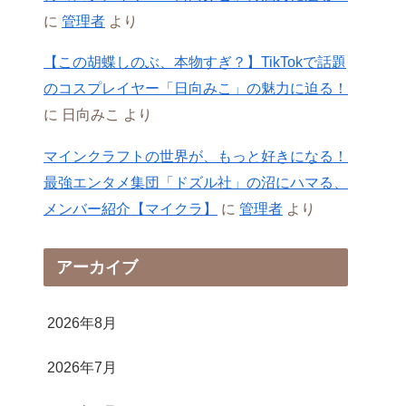
に
管理者
より
【この胡蝶しのぶ、本物すぎ？】TikTokで話題
のコスプレイヤー「日向みこ」の魅力に迫る！
に
日向みこ
より
マインクラフトの世界が、もっと好きになる！
最強エンタメ集団「ドズル社」の沼にハマる、
メンバー紹介【マイクラ】
に
管理者
より
アーカイブ
2026年8月
2026年7月