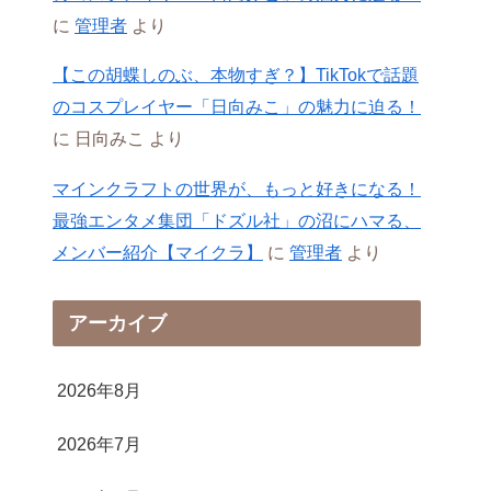
に
管理者
より
【この胡蝶しのぶ、本物すぎ？】TikTokで話題
のコスプレイヤー「日向みこ」の魅力に迫る！
に
日向みこ
より
マインクラフトの世界が、もっと好きになる！
最強エンタメ集団「ドズル社」の沼にハマる、
メンバー紹介【マイクラ】
に
管理者
より
アーカイブ
2026年8月
2026年7月