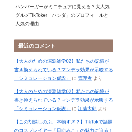
ハンバーガーがミニチュアに見える？大人気
グルメTikToker「ハシダ」のプロフィールと
人気の理由
最近のコメント
【大人のための深淵雑学02】私たちの記憶が
書き換えられている？マンデラ効果が示唆する
「シミュレーション仮説」
に
管理者
より
【大人のための深淵雑学02】私たちの記憶が
書き換えられている？マンデラ効果が示唆する
「シミュレーション仮説」
に
江藤太郎
より
【この胡蝶しのぶ、本物すぎ？】TikTokで話題
のコスプレイヤー「日向みこ」の魅力に迫る！