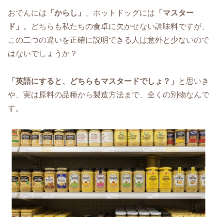
おでんには
「からし」
、ホットドッグには
「マスター
ド」
。どちらも私たちの食卓に欠かせない調味料ですが、
この二つの違いを正確に説明できる人は意外と少ないので
はないでしょうか？
「英語にすると、どちらもマスタードでしょ？」
と思いき
や、実は原料の品種から製造方法まで、全くの別物なんで
す。