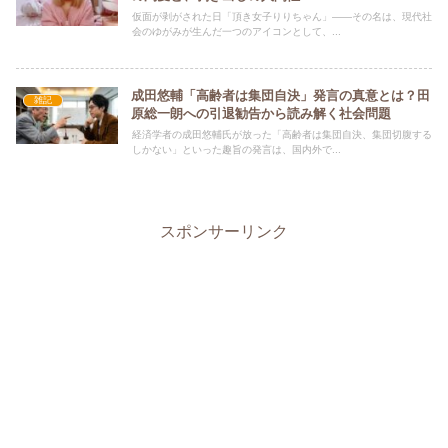
仮面が剥がされた日「頂き女子りりちゃん」――その名は、現代社
会のゆがみが生んだ一つのアイコンとして、...
成田悠輔「高齢者は集団自決」発言の真意とは？田
雑記
原総一朗への引退勧告から読み解く社会問題
経済学者の成田悠輔氏が放った「高齢者は集団自決、集団切腹する
しかない」といった趣旨の発言は、国内外で...
スポンサーリンク