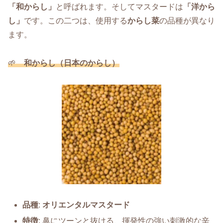
「和からし」
と呼ばれます。そしてマスタードは
「洋から
し」
です。この二つは、使用する
からし菜
の品種が異なり
ます。
🌱
和からし（日本のからし）
品種
:
オリエンタルマスタード
特徴
: 鼻にツーンと抜ける、揮発性の強い刺激的な辛