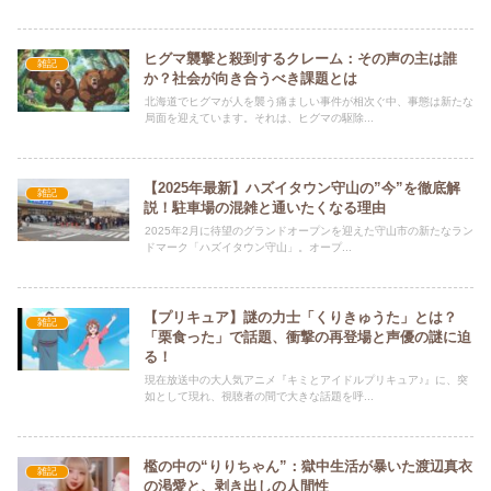
ヒグマ襲撃と殺到するクレーム：その声の主は誰
雑記
か？社会が向き合うべき課題とは
北海道でヒグマが人を襲う痛ましい事件が相次ぐ中、事態は新たな
局面を迎えています。それは、ヒグマの駆除...
【2025年最新】ハズイタウン守山の”今”を徹底解
雑記
説！駐車場の混雑と通いたくなる理由
2025年2月に待望のグランドオープンを迎えた守山市の新たなラン
ドマーク「ハズイタウン守山」。オープ...
【プリキュア】謎の力士「くりきゅうた」とは？
雑記
「栗食った」で話題、衝撃の再登場と声優の謎に迫
る！
現在放送中の大人気アニメ『キミとアイドルプリキュア♪』に、突
如として現れ、視聴者の間で大きな話題を呼...
檻の中の“りりちゃん”：獄中生活が暴いた渡辺真衣
雑記
の渇愛と、剥き出しの人間性