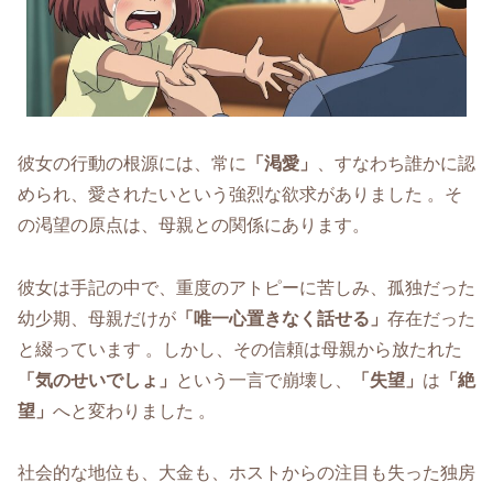
彼女の行動の根源には、常に
「渇愛」
、すなわち誰かに認
められ、愛されたいという強烈な欲求がありました 。そ
の渇望の原点は、母親との関係にあります。
彼女は手記の中で、重度のアトピーに苦しみ、孤独だった
幼少期、母親だけが
「唯一心置きなく話せる」
存在だった
と綴っています 。しかし、その信頼は母親から放たれた
「気のせいでしょ」
という一言で崩壊し、
「失望」
は
「絶
望」
へと変わりました 。
社会的な地位も、大金も、ホストからの注目も失った独房