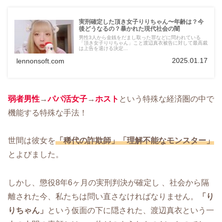
実刑確定した頂き女子りりちゃん〜年齢は？今
後どうなるの？暴かれた現代社会の闇
男性3人から金銭をだまし取った罪などに問われている
「頂き女子りりちゃん」こと渡辺真衣被告に対して最高裁
は上告を退ける決定...
2025.01.17
lennonsoft.com
弱者男性
→
パパ活女子
→
ホスト
という特殊な経済圏の中で
機能する特殊な手法！
世間は彼女を
「稀代の詐欺師」「理解不能なモンスター」
とよびました。
しかし、懲役8年6ヶ月の実刑判決が確定し 、社会から隔
離された今、私たちは問い直さなければなりません。
「り
りちゃん」
という仮面の下に隠された、渡辺真衣という一