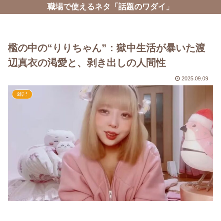
職場で使えるネタ「話題のワダイ」
檻の中の“りりちゃん”：獄中生活が暴いた渡
辺真衣の渇愛と、剥き出しの人間性
2025.09.09
雑記