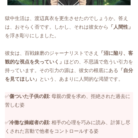
獄中生活は、渡辺真衣を更生させたのでしょうか。答え
は、おそらく否です。しかし、それは彼女から
「人間性」
を浮き彫りにしました。
彼女は、百戦錬磨のジャーナリストでさえ
「沼に陥り、客
観的な視点を失っていく」
ほどの、不思議で危うい引力を
持っています。その引力の源は、彼女の根底にある
「自分
を見てほしい」
という、あまりに人間的な渇望です。
✅️
傷ついた子供の顔:
母親の愛を求め、拒絶された過去に
苦しむ姿
✅️
冷徹な操縦者の顔:
相手の心理を巧みに読み、計算し尽
くされた言動で他者をコントロールする姿