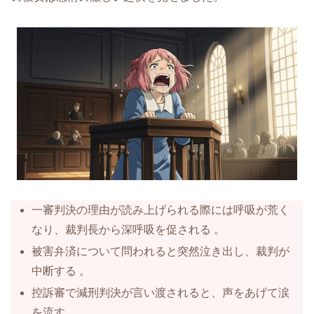
一審判決の理由が読み上げられる際には呼吸が荒く
なり、裁判長から深呼吸を促される 。
被害弁済について問われると突然泣き出し、裁判が
中断する 。
控訴審で減刑判決が言い渡されると、声をあげて涙
を流す 。