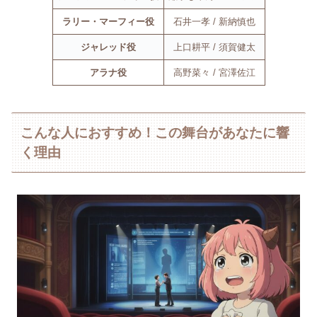
ラリー・マーフィー役
石井一孝 / 新納慎也
ジャレッド役
上口耕平 / 須賀健太
アラナ役
高野菜々 / 宮澤佐江
こんな人におすすめ！この舞台があなたに響
く理由