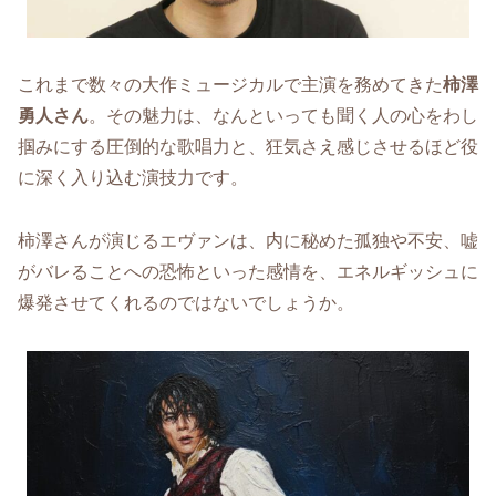
これまで数々の大作ミュージカルで主演を務めてきた
柿澤
勇人さん
。その魅力は、なんといっても聞く人の心をわし
掴みにする圧倒的な歌唱力と、狂気さえ感じさせるほど役
に深く入り込む演技力です。
柿澤さんが演じるエヴァンは、内に秘めた孤独や不安、嘘
がバレることへの恐怖といった感情を、エネルギッシュに
爆発させてくれるのではないでしょうか。