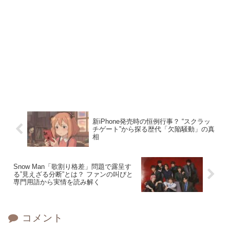
新iPhone発売時の恒例行事？ “スクラッ
チゲート”から探る歴代「欠陥騒動」の真
相
Snow Man「歌割り格差」問題で露呈す
る”見えざる分断”とは？ ファンの叫びと
専門用語から実情を読み解く
コメント