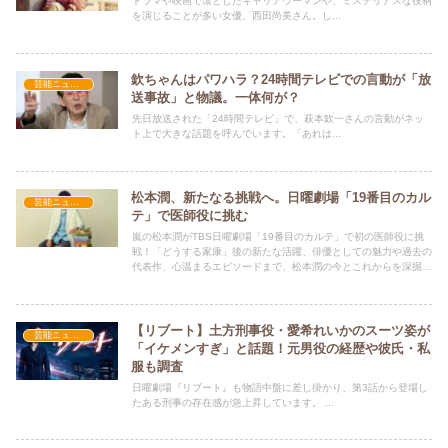
ドラマや映画で凛としたキャリアウーマンや、ミステリアスな役柄
を演じることが多い女優、西田尚美さん。し...
欽ちゃんはパワハラ？24時間テレビでの言動が「放
芸能ニュース
送事故」と物議。一体何が？
先日放送された「24時間テレビ」で、萩本欽一さんの言動がネッ
ト上で大きな話題を呼んでいます。「あれは...
松本潤、新たなる挑戦へ。日曜劇場「19番目のカル
芸能ニュース
テ」で医師役に挑む
嵐の松本潤がTBS日曜劇場「19番目のカルテ」で初の医師役に挑
戦！「どうする家康」後の新たな活躍、俳優としての魅力や過去の
代表作、心温まるエピソードまで、松本潤の今とこれからを深掘り
します。
【リブート】土方刑事役・愛希れいかのスーツ姿が
芸能ニュース
「イケメンすぎ」と話題！元男役の経歴や彼氏・私
服も調査
日曜劇場『リブート』も物語中盤に差し掛かり、第3話から登場し
たある刑事の存在感が急上昇しています。 ...