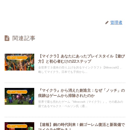
管理者
関連記事
【マイクラ】あなたにあったプレイスタイル【遊び
ゲーム・アプリ関係
方】と初心者むけの22ステップ
全世界で３億本の売り上げを誇るマインクラフト【Minecraft】、
略してマイクラ。日本でも子供から...
『マイクラ』から消えた創造主：なぜ「ノッチ」の
ゲーム・アプリ関係
痕跡はゲームから排除されたのか
世界で最も売れたゲーム『Minecraft（マイクラ）』。その産みの
親であるマルクス・ペルソン氏（通...
【速報】銅の時代到来！銅ゴーレム復活と新装備で
ゲーム・アプリ関係
マイクラが変わる！