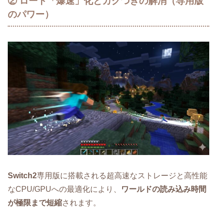
② ロード「爆速」化とカクつきの解消（専用版
のパワー）
Switch2
専用版に搭載される超高速なストレージと高性能
なCPU/GPUへの最適化により、
ワールドの読み込み時間
が極限まで短縮
されます。