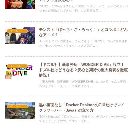
ついに、この時が来ました！次期アップデートで、長年そのポテン
シャルが議論されてきた「銅」に大規模な革...
モンスト「ぼっち・ざ・ろっく！」とコラボ！どん
ゲーム・アプリ関係
なアニメ？
モンストファンの皆さん、こんにちは！5月22日、ついに発表され
た「モンスターストライク」と大人気アニ...
【ドズル社】新事務所「WONDER DIVE」設立！
インフルエンサー紹介
ドズル社はどうなる？安心と期待の重大発表を徹底
解説！
「重大発表 新事務所『WONDER DIVE』について」そんな事前
告知を見て、「えっ、ドズル社はどう...
黒い画面なし！Docker DesktopのGUIだけでマイ
ゲーム・アプリ関係
クラサーバー（Java）の立て方
友達とMinecraftで遊ぶために、自分でマルチプレイサーバーを立
てようとしたものの、コマンドプロ...