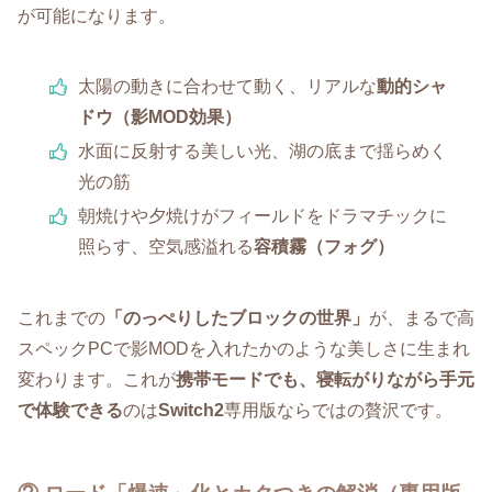
が可能になります。
太陽の動きに合わせて動く、リアルな
動的シャ
ドウ（影MOD効果）
水面に反射する美しい光、湖の底まで揺らめく
光の筋
朝焼けや夕焼けがフィールドをドラマチックに
照らす、空気感溢れる
容積霧（フォグ）
これまでの
「のっぺりしたブロックの世界」
が、まるで高
スペックPCで影MODを入れたかのような美しさに生まれ
変わります。これが
携帯モードでも、寝転がりながら手元
で体験できる
のは
Switch2
専用版ならではの贅沢です。