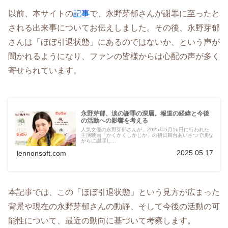
以前、本サイトの
記事
で、永野芽郁さんが謝罪に至ったと
される出来事についてお伝えしました。その後、永野芽郁
さんは「ほぼ引退状態」にあるのではないか、という声が
聞かれるようになり、ファンの皆様からは心配の声が多く
寄せられています。
永野芽郁、涙の謝罪の深層。報道の経緯と今後
の活動への影響を考える
人気女優の永野芽郁さんが、2025年5月16日に行われた
主演映画「かくかくしかじか」の初日舞台あいさつで涙な
がらに謝罪し...
2025.05.17
lennonsoft.com
本記事では、この「ほぼ引退状態」という見方が広まった
背景や現在の永野芽郁さんの動静、そして今後の活動の可
能性について、最近の動向に基づいて考察します。