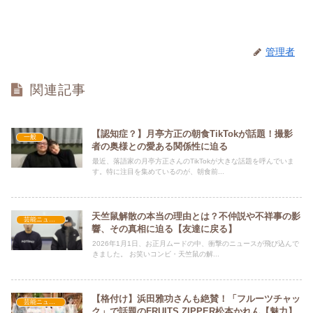
管理者
関連記事
【認知症？】月亭方正の朝食TikTokが話題！撮影
一般
者の奥様との愛ある関係性に迫る
最近、落語家の月亭方正さんのTikTokが大きな話題を呼んでいま
す。特に注目を集めているのが、朝食前...
天竺鼠解散の本当の理由とは？不仲説や不祥事の影
芸能ニュース
響、その真相に迫る【友達に戻る】
2026年1月1日、お正月ムードの中、衝撃のニュースが飛び込んで
きました。 お笑いコンビ・天竺鼠の解...
【格付け】浜田雅功さんも絶賛！「フルーツチャッ
芸能ニュース
ク」で話題のFRUITS ZIPPER松本かれん【魅力】