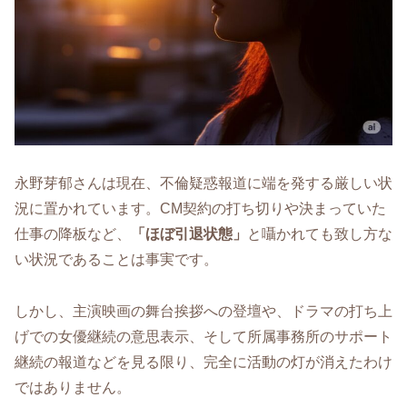
永野芽郁さんは現在、不倫疑惑報道に端を発する厳しい状
況に置かれています。CM契約の打ち切りや決まっていた
仕事の降板など、
「ほぼ引退状態」
と囁かれても致し方な
い状況であることは事実です。
しかし、主演映画の舞台挨拶への登壇や、ドラマの打ち上
げでの女優継続の意思表示、そして所属事務所のサポート
継続の報道などを見る限り、完全に活動の灯が消えたわけ
ではありません。