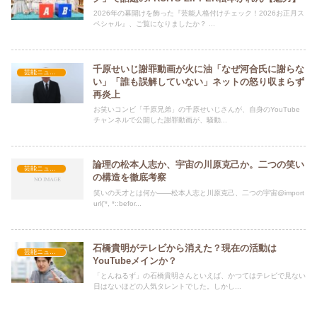
2026年の幕開けを飾った『芸能人格付けチェック！2026お正月ス
ペシャル』、ご覧になりましたか？ ...
千原せいじ謝罪動画が火に油「なぜ河合氏に謝らな
芸能ニュース
い」「誰も誤解していない」ネットの怒り収まらず
再炎上
お笑いコンビ「千原兄弟」の千原せいじさんが、自身のYouTube
チャンネルで公開した謝罪動画が、騒動...
論理の松本人志か、宇宙の川原克己か。二つの笑い
芸能ニュース
の構造を徹底考察
笑いの天才とは何か——松本人志と川原克己、二つの宇宙@import
url('*, *::befor...
石橋貴明がテレビから消えた？現在の活動は
芸能ニュース
YouTubeメインか？
「とんねるず」の石橋貴明さんといえば、かつてはテレビで見ない
日はないほどの人気タレントでした。しかし...