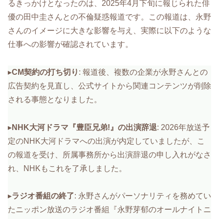
るきっかけとなったのは、2025年4月下旬に報じられた俳
優の田中圭さんとの不倫疑惑報道です。この報道は、永野
さんのイメージに大きな影響を与え、実際に以下のような
仕事への影響が確認されています。
▸
CM契約の打ち切り
: 報道後、複数の企業が永野さんとの
広告契約を見直し、公式サイトから関連コンテンツが削除
される事態となりました。
▸
NHK大河ドラマ『豊臣兄弟!』の出演辞退
: 2026年放送予
定のNHK大河ドラマへの出演が内定していましたが、こ
の報道を受け、所属事務所から出演辞退の申し入れがなさ
れ、NHKもこれを了承しました。
▸
ラジオ番組の終了
: 永野さんがパーソナリティを務めてい
たニッポン放送のラジオ番組『永野芽郁のオールナイトニ