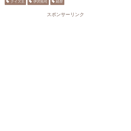
クイズ王
伊沢拓司
経歴
スポンサーリンク