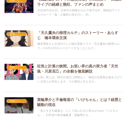
芸能ニュース
ライブの経緯と熱狂、ファンの声まとめ
2026年5月31日。日本中が固唾をのんで見守る中、国民的アイド
ルグループ「嵐」が最終公演を行い、約...
「天久鷹央の推理カルテ」のストーリー・あらす
芸能ニュース
じ 橋本環奈主演
橋本環奈さん主演のテレビ朝日系新ドラマ『天久鷹央の推理カル
テ』が4月22日からスタートすることになり...
狂気と計算の狭間。お笑い界の真の実力者「天竺
芸能ニュース
鼠・川原克己」の全貌を徹底解説
お笑い界には、時代や流行に関係なく、独自の生態系を築き上げて
いる芸人が存在します。その筆頭と言えるの...
箕輪厚介と不倫報道の「いけちゃん」とは？経歴と
芸能ニュース
騒動の現在
「美人すぎる建築士」として知られる人気YouTuber「いけちゃ
ん」。幻冬舎の有名編集者・箕輪厚介さ...