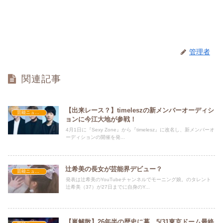
管理者
関連記事
【出来レース？】timeleszの新メンバーオーディシ
芸能ニュース
ョンに今江大地が参戦！
4月1日に『Sexy Zone』から『timelesz』に改名し、新メンバーオ
ーディションの開催を発...
辻希美の長女が芸能界デビュー？
芸能ニュース
発表は辻希美のYouTubeチャンネルでモーニング娘。のタレント
辻希美（37）が27日までに自身のY...
【嵐解散】26年半の歴史に幕。5/31東京ドーム最終