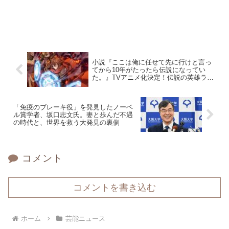
小説『ここは俺に任せて先に行けと言っ
てから10年がたったら伝説になってい
た。』TVアニメ化決定！伝説の英雄ラッ
ク役は梶原岳人！
「免疫のブレーキ役」を発見したノーベ
ル賞学者、坂口志文氏。妻と歩んだ不遇
の時代と、世界を救う大発見の裏側
コメント
コメントを書き込む
ホーム
芸能ニュース