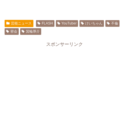
芸能ニュース
FLASH
YouTuber
けいちゃん
不倫
密会
箕輪厚介
スポンサーリンク