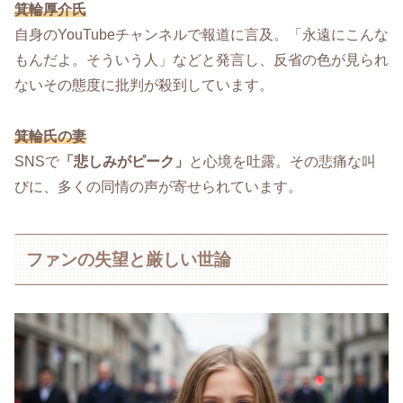
箕輪厚介氏
自身のYouTubeチャンネルで報道に言及。「永遠にこんな
もんだよ。そういう人」などと発言し、反省の色が見られ
ないその態度に批判が殺到しています。
箕輪氏の妻
SNSで
「悲しみがピーク」
と心境を吐露。その悲痛な叫
びに、多くの同情の声が寄せられています。
ファンの失望と厳しい世論