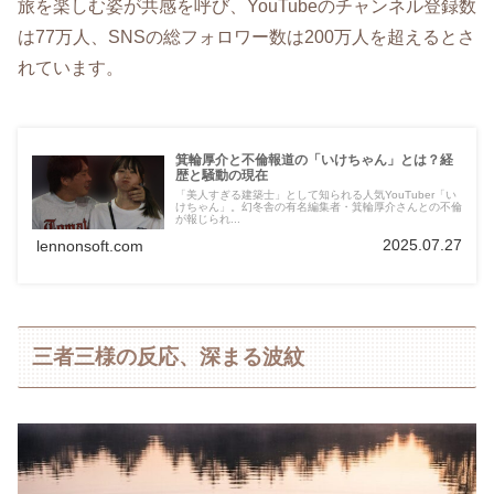
旅を楽しむ姿が共感を呼び、YouTubeのチャンネル登録数
は77万人、SNSの総フォロワー数は200万人を超えるとさ
れています。
箕輪厚介と不倫報道の「いけちゃん」とは？経
歴と騒動の現在
「美人すぎる建築士」として知られる人気YouTuber「い
けちゃん」。幻冬舎の有名編集者・箕輪厚介さんとの不倫
が報じられ...
2025.07.27
lennonsoft.com
三者三様の反応、深まる波紋