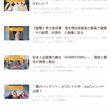
芸能ニュース
かわいい？
かのうみゆさんは「愛のバッテリー」という曲で絶賛人気爆発中の
ユニット“sis”のメンバーの一人です。...
【衝撃】実力派俳優・清水尋也容疑者が麻薬で逮捕
芸能ニュース
– その経歴、出演作、人物像に迫る
2025年9月3日早朝、映画『東京リベンジャーズ』やドラマ『19番
目のカルテ』などで目覚ましい活躍を...
松本人志復帰の舞台「DOWNTOWN＋」、期待と懸
芸能ニュース
念が渦巻く船出
2025年10月2日、吉本興業は「ダウンタウン」の新たなインター
ネット配信サービス「DOWNTOWN...
「愛のバッテリー」がブレイク中 sisのメンバー
芸能ニュース
は誰？
いま大ブレイク中の「愛のバッテリー」！2024年12月4日(水)に
sis/Tというユニットから配信リ...