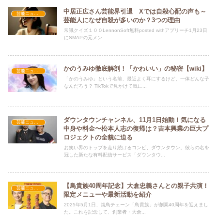
中居正広さん芸能界引退 Xでは自殺心配の声も～
芸能ニュース
芸能人になぜ自殺が多いのか？3つの理由
常識クイズ１００LennonSoft無料posted withアプリーチ1月23日
にSMAPの元メン...
かのうみゆ徹底解剖！「かわいい」の秘密【wiki】
芸能ニュース
「かのうみゆ」という名前、最近よく耳にするけど、一体どんな子
なんだろう？ TikTokで見かけて気に...
ダウンタウンチャンネル、11月1日始動！気になる
芸能ニュース
中身や料金〜松本人志の復帰は？吉本興業の巨大プ
ロジェクトの全貌に迫る
お笑い界のトップを走り続けるコンビ、ダウンタウン。彼らの名を
冠した新たな有料配信サービス「ダウンタウ...
【鳥貴族40周年記念】大倉忠義さんとの親子共演！
芸能ニュース
限定メニューや最新活動を紹介
2025年5月1日、焼鳥チェーン「鳥貴族」が創業40周年を迎えまし
た。​これを記念して、創業者・大倉...