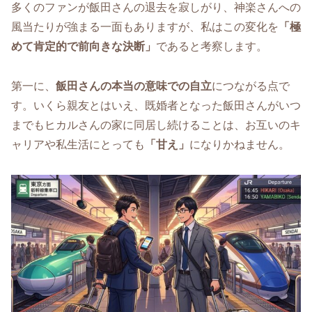
多くのファンが飯田さんの退去を寂しがり、神楽さんへの
風当たりが強まる一面もありますが、私はこの変化を
「極
めて肯定的で前向きな決断」
であると考察します。
第一に、
飯田さんの本当の意味での自立
につながる点で
す。いくら親友とはいえ、既婚者となった飯田さんがいつ
までもヒカルさんの家に同居し続けることは、お互いのキ
ャリアや私生活にとっても
「甘え」
になりかねません。