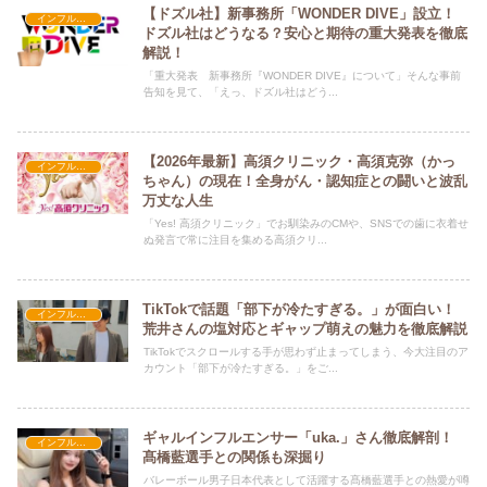
【ドズル社】新事務所「WONDER DIVE」設立！
インフルエンサー紹介
ドズル社はどうなる？安心と期待の重大発表を徹底
解説！
「重大発表 新事務所『WONDER DIVE』について」そんな事前
告知を見て、「えっ、ドズル社はどう...
【2026年最新】高須クリニック・高須克弥（かっ
インフルエンサー紹介
ちゃん）の現在！全身がん・認知症との闘いと波乱
万丈な人生
「Yes! 高須クリニック」でお馴染みのCMや、SNSでの歯に衣着せ
ぬ発言で常に注目を集める高須クリ...
TikTokで話題「部下が冷たすぎる。」が面白い！
インフルエンサー紹介
荒井さんの塩対応とギャップ萌えの魅力を徹底解説
TikTokでスクロールする手が思わず止まってしまう、今大注目のア
カウント「部下が冷たすぎる。」をご...
ギャルインフルエンサー「uka.」さん徹底解剖！
インフルエンサー紹介
髙橋藍選手との関係も深掘り
バレーボール男子日本代表として活躍する髙橋藍選手との熱愛が噂