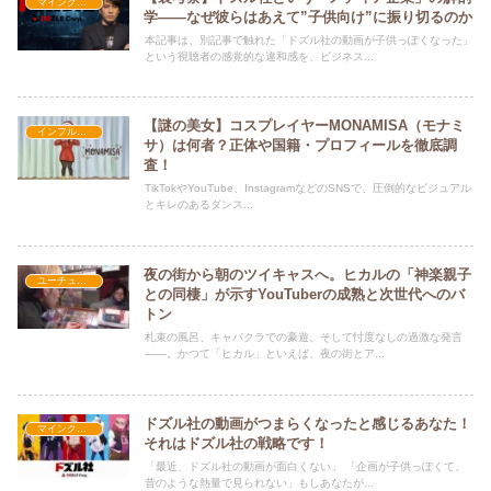
マインクラフト
学――なぜ彼らはあえて”子供向け”に振り切るのか
本記事は、別記事で触れた「ドズル社の動画が子供っぽくなった」
という視聴者の感覚的な違和感を、ビジネス...
【謎の美女】コスプレイヤーMONAMISA（モナミ
インフルエンサー紹介
サ）は何者？正体や国籍・プロフィールを徹底調
査！
TikTokやYouTube、InstagramなどのSNSで、圧倒的なビジュアル
とキレのあるダンス...
夜の街から朝のツイキャスへ。ヒカルの「神楽親子
ユーチューバー
との同棲」が示すYouTuberの成熟と次世代へのバ
トン
札束の風呂、キャバクラでの豪遊、そして忖度なしの過激な発言
——。かつて「ヒカル」といえば、夜の街とア...
ドズル社の動画がつまらくなったと感じるあなた！
マインクラフト
それはドズル社の戦略です！
「最近、ドズル社の動画が面白くない」 「企画が子供っぽくて、
昔のような熱量で見られない」もしあなたが...