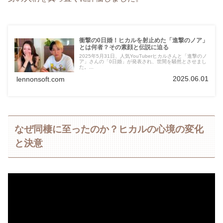
衝撃の0日婚！ヒカルを射止めた「進撃のノア」
とは何者？その素顔と伝説に迫る
2025年5月31日、人気YouTuberヒカルさんと「進撃のノ
ア」さんの「0日婚」が発表され、世間を騒然とさせまし
た。...
2025.06.01
lennonsoft.com
なぜ同棲に至ったのか？ヒカルの心境の変化
と決意