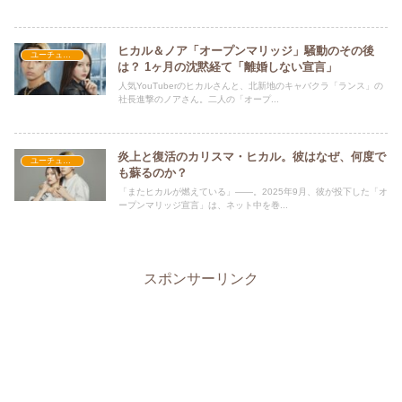
ヒカル＆ノア「オープンマリッジ」騒動のその後
ユーチューバー
は？ 1ヶ月の沈黙経て「離婚しない宣言」
人気YouTuberのヒカルさんと、北新地のキャバクラ「ランス」の
社長進撃のノアさん。二人の「オープ...
炎上と復活のカリスマ・ヒカル。彼はなぜ、何度で
ユーチューバー
も蘇るのか？
「またヒカルが燃えている」――。2025年9月、彼が投下した「オ
ープンマリッジ宣言」は、ネット中を巻...
スポンサーリンク