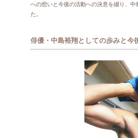
への想いと今後の活動への決意を綴り、中
た。
俳優・中島裕翔としての歩みと今