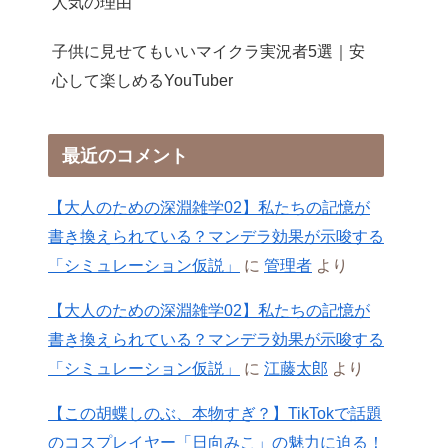
人気の理由
子供に見せてもいいマイクラ実況者5選｜安
心して楽しめるYouTuber
最近のコメント
【大人のための深淵雑学02】私たちの記憶が
書き換えられている？マンデラ効果が示唆する
「シミュレーション仮説」
に
管理者
より
【大人のための深淵雑学02】私たちの記憶が
書き換えられている？マンデラ効果が示唆する
「シミュレーション仮説」
に
江藤太郎
より
【この胡蝶しのぶ、本物すぎ？】TikTokで話題
のコスプレイヤー「日向みこ」の魅力に迫る！