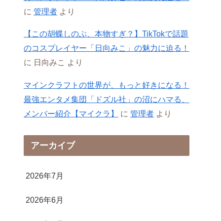
に
管理者
より
【この胡蝶しのぶ、本物すぎ？】TikTokで話題
のコスプレイヤー「日向みこ」の魅力に迫る！
に
日向みこ
より
マインクラフトの世界が、もっと好きになる！
最強エンタメ集団「ドズル社」の沼にハマる、
メンバー紹介【マイクラ】
に
管理者
より
アーカイブ
2026年7月
2026年6月