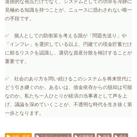
道徳的な視点だけでなく、システムとしての功罪を冷静に
見極める知識を持つことが、ニュースに惑わされない唯一
の手段です。
✅️ 個人としての防衛策を考える国が「問題先送り」や
「インフレ」を選択している以上、円建ての現金貯蓄だけ
に頼るリスクを認識し、適切な資産分散を検討することが
重要です。
✅️ 社会のあり方を問い続けるこのシステムを将来世代に
どう引き継ぐのか。あるいは、借金依存からの脱却は可能
なのか。私たち一人ひとりが経済の当事者として声を上
げ、議論を深めていくことが、不透明な時代を生き抜く第
一歩となります。
金融・投資
ニクソンショック
信用創造
倒産
借金