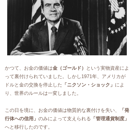
かつて、お金の価値は
金（ゴールド）
という実物資産によ
って裏付けられていました。しかし1971年、アメリカが
ドルと金の交換を停止した
「ニクソン・ショック」
によ
り、世界のルールは一変しました。
この日を境に、お金の価値は物質的な裏付けを失い、
「発
行体への信用」
のみによって支えられる
「管理通貨制度」
へと移行したのです。