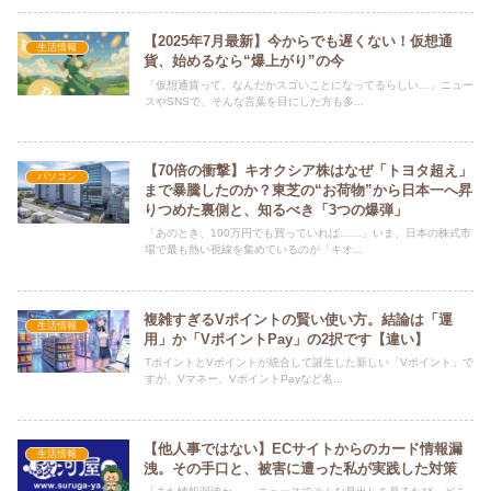
【2025年7月最新】今からでも遅くない！仮想通
生活情報
貨、始めるなら“爆上がり”の今
「仮想通貨って、なんだかスゴいことになってるらしい…」ニュー
スやSNSで、そんな言葉を目にした方も多...
【70倍の衝撃】キオクシア株はなぜ「トヨタ超え」
パソコン
まで暴騰したのか？東芝の“お荷物”から日本一へ昇
りつめた裏側と、知るべき「3つの爆弾」
「あのとき、100万円でも買っていれば……」いま、日本の株式市
場で最も熱い視線を集めているのが「キオ...
複雑すぎるVポイントの賢い使い方。結論は「運
生活情報
用」か「VポイントPay」の2択です【違い】
TポイントとVポイントが統合して誕生した新しい「Vポイント」で
すが、Vマネー、VポイントPayなど名...
【他人事ではない】ECサイトからのカード情報漏
生活情報
洩。その手口と、被害に遭った私が実践した対策