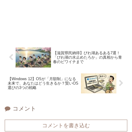
【滋賀県民納得】びわ湖あるある7選！
「びわ湖の水止めたろか」の真相から青
春のビワイチまで
【Windows 12】OSが「月額制」になる
未来で、あなたはどう生きるか？賢いOS
選びの3つの戦略
コメント
コメントを書き込む