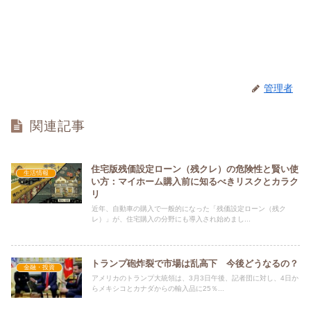
管理者
関連記事
住宅版残価設定ローン（残クレ）の危険性と賢い使
生活情報
い方：マイホーム購入前に知るべきリスクとカラク
リ
近年、自動車の購入で一般的になった「残価設定ローン（残ク
レ）」が、住宅購入の分野にも導入され始めまし...
トランプ砲炸裂で市場は乱高下 今後どうなるの？
金融・投資
アメリカのトランプ大統領は、3月3日午後、記者団に対し、4日か
らメキシコとカナダからの輸入品に25％...