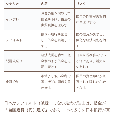
シナリオ
内容
リスク
お金の量を増やして
国民の貯蓄が実質的
インフレ
価値を下げ、借金の
に目減りする
実質負担を減らす
債務不履行を宣言
国の信用が失墜し、
デフォルト
し、借金を帳消しに
猛烈な経済混乱を招
する
く
経済成長を諦め、低
日本が現在歩んでい
問題先送り
金利のまま借金を更
る道であり、活力が
新し続ける
失われる
市場より低い金利で
国民の資産形成が阻
金融抑制
国内機関に国債を買
害される隠れた税金
わせる
となる
日本がデフォルト（破綻）しない最大の理由は、借金が
「自国通貨（円）建て」
であり、その多くを日本銀行が買