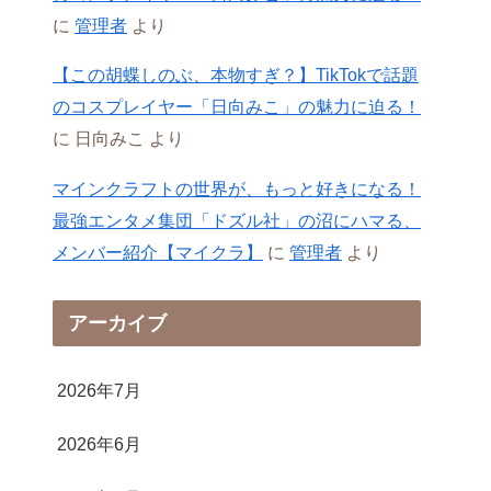
に
管理者
より
【この胡蝶しのぶ、本物すぎ？】TikTokで話題
のコスプレイヤー「日向みこ」の魅力に迫る！
に
日向みこ
より
マインクラフトの世界が、もっと好きになる！
最強エンタメ集団「ドズル社」の沼にハマる、
メンバー紹介【マイクラ】
に
管理者
より
アーカイブ
2026年7月
2026年6月