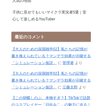
人気の理由
子供に見せてもいいマイクラ実況者5選｜安
心して楽しめるYouTuber
最近のコメント
【大人のための深淵雑学02】私たちの記憶が
書き換えられている？マンデラ効果が示唆する
「シミュレーション仮説」
に
管理者
より
【大人のための深淵雑学02】私たちの記憶が
書き換えられている？マンデラ効果が示唆する
「シミュレーション仮説」
に
江藤太郎
より
【この胡蝶しのぶ、本物すぎ？】TikTokで話題
のコスプレイヤー「日向みこ」の魅力に迫る！