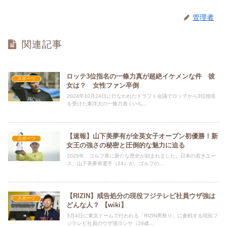
管理者
関連記事
ロッテ3位指名の一條力真が超絶イケメンな件 彼
スポーツ
女は？ 女性ファン卒倒
2024年10月24日に行なわれたドラフト会議でロッテから3位指名
を受けた東洋大の一條力真 ( いち...
【速報】山下美夢有が全英女子オープン初優勝！新
スポーツ
女王の強さの秘密と圧倒的な魅力に迫る
2025年、ゴルフ界に新たな歴史が刻まれました。日本の若きエー
ス、山下美夢有選手（24）が、ゴルフの...
【RIZIN】戒告処分の現役フジテレビ社員ウザ強は
スポーツ
どんな人？ 【wiki】
5月4日に東京ドームで行われる「RIZIN男祭り」に参戦する現役フ
ジテレビ社員のウザ強ヨシヤ（29歳...