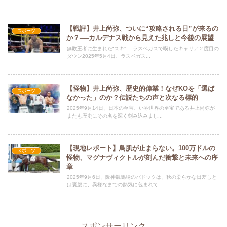
【戦評】井上尚弥、ついに“攻略される日”が来るの
スポーツ
か？──カルデナス戦から見えた兆しと今後の展望
無敗王者に生まれた“スキ”──ラスベガスで喫したキャリア２度目の
ダウン2025年5月4日、ラスベガス...
【怪物】井上尚弥、歴史的偉業！なぜKOを「選ば
スポーツ
なかった」のか？伝説たちの声と次なる標的
2025年9月14日、日本の至宝、いや世界の至宝である井上尚弥が
またも歴史にその名を深く刻み込みまし...
【現地レポート】鳥肌が止まらない。100万ドルの
スポーツ
怪物、マグナヴィクトルが刻んだ衝撃と未来への序
章
2025年9月6日、阪神競馬場のパドックは、秋の柔らかな日差しと
は裏腹に、異様なまでの熱気に包まれて...
スポンサーリンク