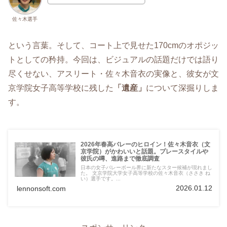
佐々木選手
という言葉。そして、コート上で見せた170cmのオポジッ
トとしての矜持。今回は、ビジュアルの話題だけでは語り
尽くせない、アスリート・佐々木音衣の実像と、彼女が文
京学院女子高等学校に残した
「遺産」
について深掘りしま
す。
2026年春高バレーのヒロイン！佐々木音衣（文
京学院）がかわいいと話題。プレースタイルや
彼氏の噂、進路まで徹底調査
日本の女子バレーボール界に新たなスター候補が現れまし
た。 文京学院大学女子高等学校の佐々木音衣（ささき ね
い）選手です。...
2026.01.12
lennonsoft.com