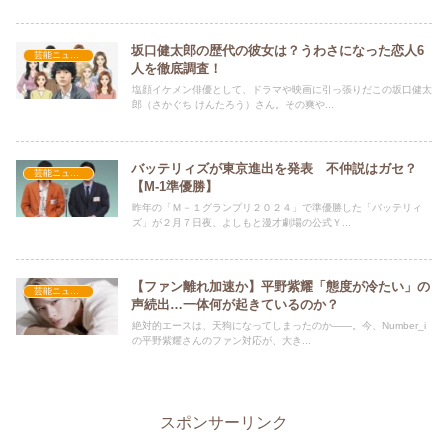
坂口健太郎の歴代の彼女は？うわさになった恋人6
芸能ニュース
人を徹底調査！
塩顔イケメン俳優として、ドラマや映画に引っ張りだこの坂口健太
郎（さかぐち けんたろう）さん。その爽や...
バッテリィズが東京進出を発表 不仲説はガセ？
芸能ニュース
【M-1準優勝】
昨年の「Ｍ－１グランプリ２０２４」で準優勝した「バッテリィ
ズ」が２月７日夜、よしもと漫才劇場の公式Ｙ...
【ファン離れ加速か】平野紫耀「態度が冷たい」の
芸能ニュース
声続出…一体何が起きているのか？
絶対的エースは、天狗になってしまったのか――。今、Number_i
の平野紫耀さんのファン対応が、大き...
スポンサーリンク