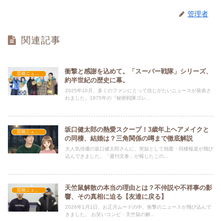
管理者
関連記事
衝撃と感謝を込めて。「スーパー戦隊」シリーズ、
芸能ニュース
約半世紀の歴史に幕。
2025年10月、多くのファンにとって信じがたいニュースが発表さ
れました。1975年の『秘密戦隊ゴレ...
坂口健太郎の熱愛スクープ！3歳年上ヘアメイクと
芸能ニュース
の同棲、結婚は？三角関係の噂まで徹底解説
大人気俳優の坂口健太郎さんに、突如として熱愛・同棲報道が飛び
込んできました。「週刊文春」が報じたこの...
天竺鼠解散の本当の理由とは？不仲説や不祥事の影
芸能ニュース
響、その真相に迫る【友達に戻る】
2026年1月1日、お正月ムードの中、衝撃のニュースが飛び込んで
きました。 お笑いコンビ・天竺鼠の解...