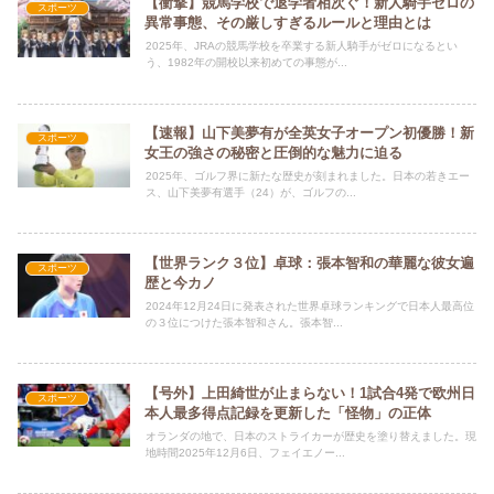
【衝撃】競馬学校で退学者相次ぐ！新人騎手ゼロの
スポーツ
異常事態、その厳しすぎるルールと理由とは
2025年、JRAの競馬学校を卒業する新人騎手がゼロになるとい
う、1982年の開校以来初めての事態が...
【速報】山下美夢有が全英女子オープン初優勝！新
スポーツ
女王の強さの秘密と圧倒的な魅力に迫る
2025年、ゴルフ界に新たな歴史が刻まれました。日本の若きエー
ス、山下美夢有選手（24）が、ゴルフの...
【世界ランク３位】卓球：張本智和の華麗な彼女遍
スポーツ
歴と今カノ
2024年12月24日に発表された世界卓球ランキングで日本人最高位
の３位につけた張本智和さん。張本智...
【号外】上田綺世が止まらない！1試合4発で欧州日
スポーツ
本人最多得点記録を更新した「怪物」の正体
オランダの地で、日本のストライカーが歴史を塗り替えました。現
地時間2025年12月6日、フェイエノー...