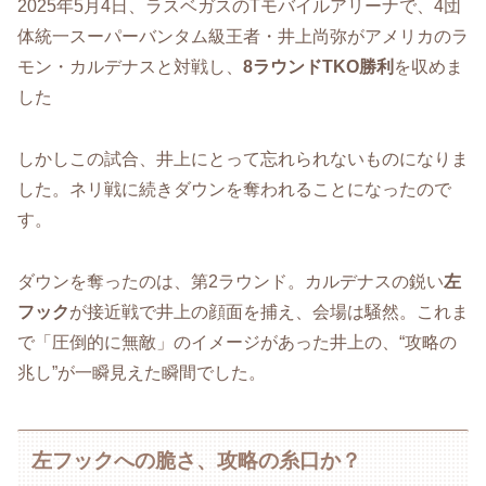
2025年5月4日、ラスベガスのTモバイルアリーナで、4団
体統一スーパーバンタム級王者・井上尚弥がアメリカのラ
モン・カルデナスと対戦し、
8ラウンドTKO勝利
を収めま
した
しかしこの試合、井上にとって忘れられないものになりま
した。ネリ戦に続きダウンを奪われることになったので
す。
ダウンを奪ったのは、第2ラウンド。カルデナスの鋭い
左
フック
が接近戦で井上の顔面を捕え、会場は騒然。これま
で「圧倒的に無敵」のイメージがあった井上の、“攻略の
兆し”が一瞬見えた瞬間でした。
左フックへの脆さ、攻略の糸口か？