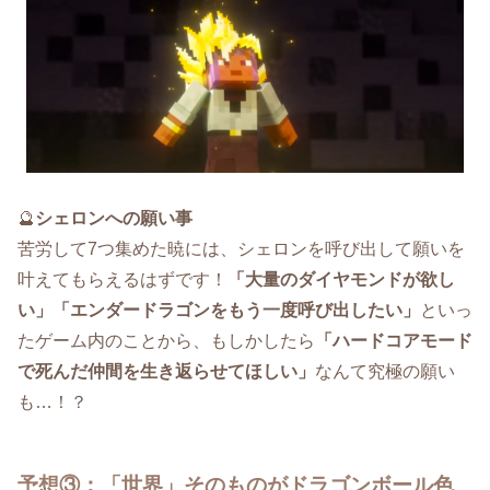
🔮
シェロンへの願い事
苦労して7つ集めた暁には、シェロンを呼び出して願いを
叶えてもらえるはずです！
「大量のダイヤモンドが欲し
い」「エンダードラゴンをもう一度呼び出したい」
といっ
たゲーム内のことから、もしかしたら
「ハードコアモード
で死んだ仲間を生き返らせてほしい」
なんて究極の願い
も…！？
予想③：「世界」そのものがドラゴンボール色