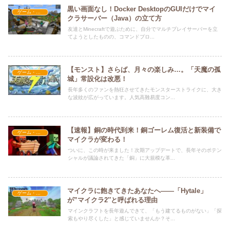
黒い画面なし！Docker DesktopのGUIだけでマイ
ゲーム・アプリ関係
クラサーバー（Java）の立て方
友達とMinecraftで遊ぶために、自分でマルチプレイサーバーを立
てようとしたものの、コマンドプロ...
【モンスト】さらば、月々の楽しみ…。「天魔の孤
ゲーム・アプリ関係
城」常設化は改悪！
長年多くのファンを熱狂させてきたモンスターストライクに、大き
な波紋が広がっています。人気高難易度コン...
【速報】銅の時代到来！銅ゴーレム復活と新装備で
ゲーム・アプリ関係
マイクラが変わる！
ついに、この時が来ました！次期アップデートで、長年そのポテン
シャルが議論されてきた「銅」に大規模な革...
マイクラに飽きてきたあなたへ――「Hytale」
ゲーム・アプリ関係
が”マイクラ2″と呼ばれる理由
マインクラフトを長年遊んできて、「もう建てるものがない」「探
索もやり尽くした」と感じていませんか？そ...