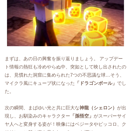
まずは、あの日の興奮を振り返りましょう。 アップデー
ト情報の熱狂も冷めやらぬ中、突如として映し出されたの
は、見慣れた洞窟に集められた7つの不思議な球…そう、
マイクラ風にキューブ状になった
「ドラゴンボール」
でし
た。
次の瞬間、まばゆい光と共に巨大な
神龍（シェロン）
が出
現し、お馴染みのキャラクター
「孫悟空」
がスーパーサイ
ヤ人へと変身する姿が！映像にはベジータやピッコロ、ク