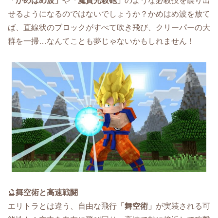
「かめはめ波」
や
「魔貫光殺砲」
のような必殺技を繰り出
せるようになるのではないでしょうか？かめはめ波を放て
ば、直線状のブロックがすべて吹き飛び、クリーパーの大
群を一掃…なんてことも夢じゃないかもしれません！
🔮
舞空術と高速戦闘
エリトラとは違う、自由な飛行
「舞空術」
が実装される可