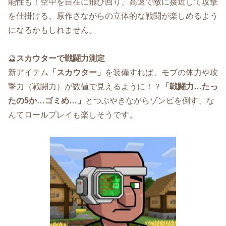
能性も！空中を自在に飛び回り、高速で敵に接近して攻撃
を仕掛ける、原作さながらの立体的な戦闘が楽しめるよう
になるかもしれません。
🔮
スカウターで戦闘力測定
新アイテム
「スカウター」
を装備すれば、モブの体力や攻
撃力（戦闘力）が数値で見えるように！？
「戦闘力…たっ
たの5か…ゴミめ…」
とつぶやきながらゾンビを倒す、な
んてロールプレイも楽しそうです。