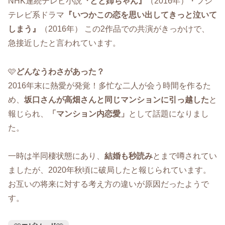
NHK連続テレビ小説
『とと姉ちゃん』
（2016年）・フジ
テレビ系ドラマ
『いつかこの恋を思い出してきっと泣いて
しまう』
（2016年） この2作品での共演がきっかけで、
急接近したと言われています。
🩷
どんなうわさがあった？
2016年末に熱愛が発覚！多忙な二人が会う時間を作るた
め、
坂口さんが高畑さんと同じマンションに引っ越した
と
報じられ、
「マンション内恋愛」
として話題になりまし
た。
一時は半同棲状態にあり、
結婚も秒読み
とまで噂されてい
ましたが、2020年秋頃に破局したと報じられています。
お互いの将来に対する考え方の違いが原因だったようで
す。