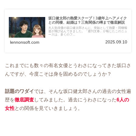
坂口健太郎の熱愛スクープ！3歳年上ヘアメイク
との同棲、結婚は？三角関係の噂まで徹底解説
大人気俳優の坂口健太郎さんに、突如として熱愛・同棲報
道が飛び込んできました。「週刊文春」が報じたこのニュ
ースは、多くのフ...
2025.09.10
lennonsoft.com
これまでにも数々の有名女優とうわさになってきた坂口さ
んですが、今度こそは身を固めるのでしょうか？
話題のワダイ
では、そんな坂口健太郎さんの過去の女性遍
歴を
徹底調査
してみました。過去にうわさになった
6人の
女性
との関係を見ていきましょう。