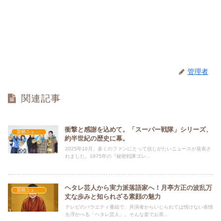
管理者
関連記事
衝撃と感謝を込めて。「スーパー戦隊」シリーズ、
芸能ニュース
約半世紀の歴史に幕。
2025年10月、多くのファンにとって信じがたいニュースが発表さ
れました。1975年の『秘密戦隊ゴレ...
ヘタレ芸人から実力派落語家へ！月亭方正の波乱万
芸能ニュース
丈な歩みと知られざる素顔の魅力
テレビのバラエティ番組で、共演者からいじられては情けない表情
を浮かべる「ヘタレ芸人」。そんな姿でお茶...