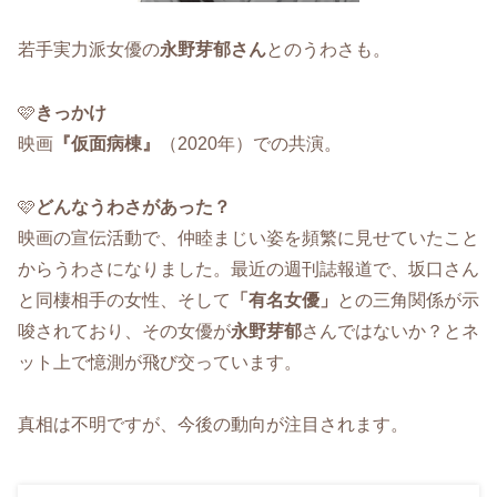
若手実力派女優の
永野芽郁さん
とのうわさも。
🩷
きっかけ
映画
『仮面病棟』
（2020年）での共演。
🩷
どんなうわさがあった？
映画の宣伝活動で、仲睦まじい姿を頻繁に見せていたこと
からうわさになりました。最近の週刊誌報道で、坂口さん
と同棲相手の女性、そして
「有名女優」
との三角関係が示
唆されており、その女優が
永野芽郁
さんではないか？とネ
ット上で憶測が飛び交っています。
真相は不明ですが、今後の動向が注目されます。