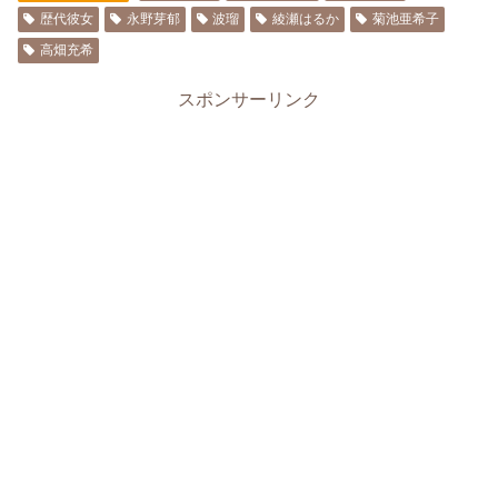
歴代彼女
永野芽郁
波瑠
綾瀬はるか
菊池亜希子
高畑充希
スポンサーリンク