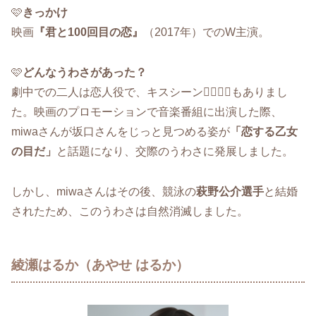
🩷
きっかけ
映画
『君と100回目の恋』
（2017年）でのW主演。
🩷
どんなうわさがあった？
劇中での二人は恋人役で、キスシーン👨‍❤️‍💋‍👨もありまし
た。映画のプロモーションで音楽番組に出演した際、
miwaさんが坂口さんをじっと見つめる姿が
「恋する乙女
の目だ」
と話題になり、交際のうわさに発展しました。
しかし、miwaさんはその後、競泳の
萩野公介選手
と結婚
されたため、このうわさは自然消滅しました。
綾瀬はるか（あやせ はるか）