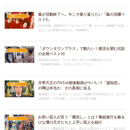
嵐が活動終了へ。今こそ振り返りたい「嵐の活躍ベ
芸能ニュース
スト5」
2026年春、国民的アイドルグループ「嵐」がついに活動終了を迎
えることが発表されました。1999年の...
「ダウンタウンプラス」で観たい！復活を望む伝説
芸能ニュース
の企画ベスト10
2025年11月1日、ついにダウンタウンの新配信サービス
「DOWNTOWN＋（ダウンタウンプラス）」...
月亭方正のTikTok朝食動画がヤバい？「認知症」
芸能ニュース
の噂は本当か、その真相に迫る
落語家として、またタレントとして活躍中の月亭方正さん。かつて
は年末の「ガキの使い」でビンタを受ける姿...
お笑い芸人が言う「裏回し」とは？番組進行を操る
芸能ニュース
ひな壇の天才たちと上手い芸人を紹介
バラエティ番組を見ていると、芸人さん同士のトークで「あの人の