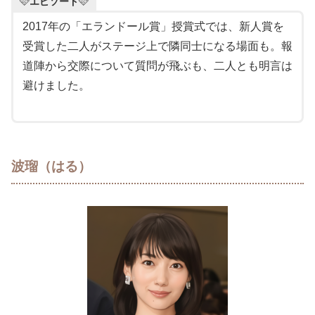
🩷
エピソード
🩷
2017年の「エランドール賞」授賞式では、新人賞を
受賞した二人がステージ上で隣同士になる場面も。報
道陣から交際について質問が飛ぶも、二人とも明言は
避けました。
波瑠（はる）