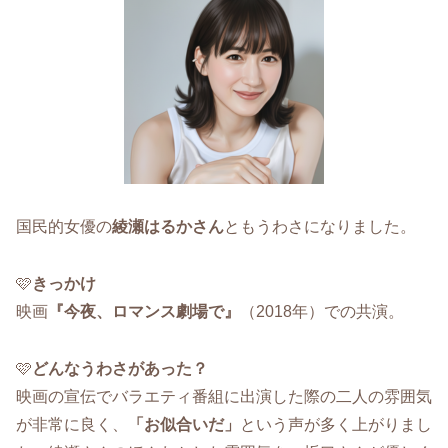
国民的女優の
綾瀬はるかさん
ともうわさになりました。
🩷
きっかけ
映画
『今夜、ロマンス劇場で』
（2018年）での共演。
🩷
どんなうわさがあった？
映画の宣伝でバラエティ番組に出演した際の二人の雰囲気
が非常に良く、
「お似合いだ」
という声が多く上がりまし