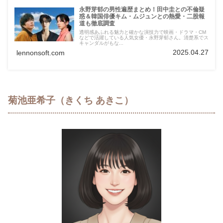
永野芽郁の男性遍歴まとめ！田中圭との不倫疑
惑＆韓国俳優キム・ムジュンとの熱愛・二股報
道も徹底調査
透明感あふれる魅力と確かな演技力で映画・ドラマ・CM
などで活躍している人気女優・永野芽郁さん。清楚系でス
キャンダルがもな...
2025.04.27
lennonsoft.com
菊池亜希子（きくち あきこ）