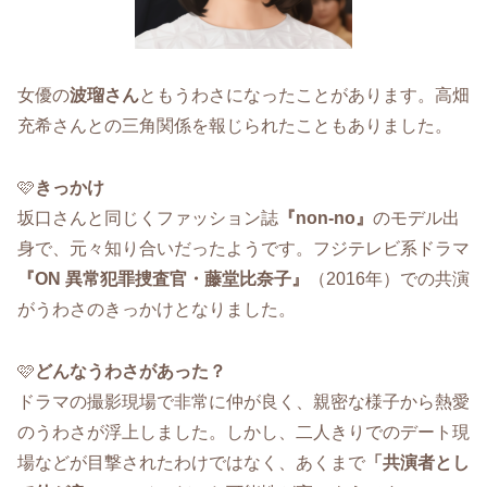
女優の
波瑠さん
ともうわさになったことがあります。高畑
充希さんとの三角関係を報じられたこともありました。
🩷
きっかけ
坂口さんと同じくファッション誌
『non-no』
のモデル出
身で、元々知り合いだったようです。フジテレビ系ドラマ
『ON 異常犯罪捜査官・藤堂比奈子』
（2016年）での共演
がうわさのきっかけとなりました。
🩷
どんなうわさがあった？
ドラマの撮影現場で非常に仲が良く、親密な様子から熱愛
のうわさが浮上しました。しかし、二人きりでのデート現
場などが目撃されたわけではなく、あくまで
「共演者とし