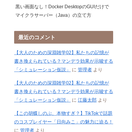
黒い画面なし！Docker DesktopのGUIだけで
マイクラサーバー（Java）の立て方
最近のコメント
【大人のための深淵雑学02】私たちの記憶が
書き換えられている？マンデラ効果が示唆する
「シミュレーション仮説」
に
管理者
より
【大人のための深淵雑学02】私たちの記憶が
書き換えられている？マンデラ効果が示唆する
「シミュレーション仮説」
に
江藤太郎
より
【この胡蝶しのぶ、本物すぎ？】TikTokで話題
のコスプレイヤー「日向みこ」の魅力に迫る！
に
管理者
より