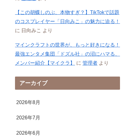
【この胡蝶しのぶ、本物すぎ？】TikTokで話題
のコスプレイヤー「日向みこ」の魅力に迫る！
に
日向みこ
より
マインクラフトの世界が、もっと好きになる！
最強エンタメ集団「ドズル社」の沼にハマる、
メンバー紹介【マイクラ】
に
管理者
より
アーカイブ
2026年8月
2026年7月
2026年6月