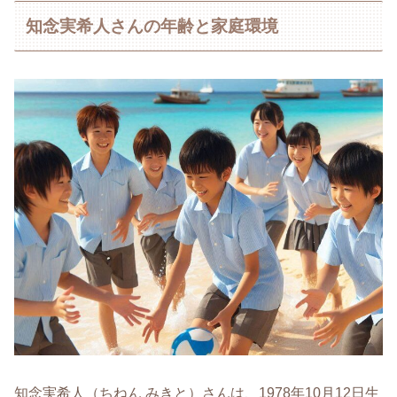
知念実希人さんの年齢と家庭環境
知念実希人（ちねん みきと）さんは、1978年10月12日生