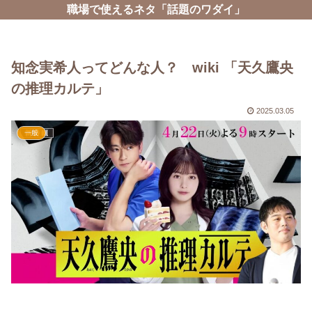
職場で使えるネタ「話題のワダイ」
知念実希人ってどんな人？ wiki 「天久鷹央
の推理カルテ」
2025.03.05
一般