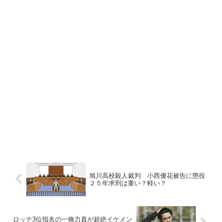
旭川高校殺人裁判 小西優花被告に懲役
２５年求刑は重い？軽い？
ロッテ3位指名の一條力真が超絶イケメン