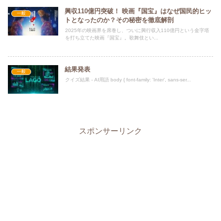
興収110億円突破！ 映画『国宝』はなぜ国民的ヒッ
一般
トとなったのか？その秘密を徹底解剖
2025年の映画界を席巻し、ついに興行収入110億円という金字塔
を打ち立てた映画『国宝』。歌舞伎とい...
結果発表
一般
クイズ結果 - AI用語 body { font-family: 'Inter', sans-ser...
スポンサーリンク