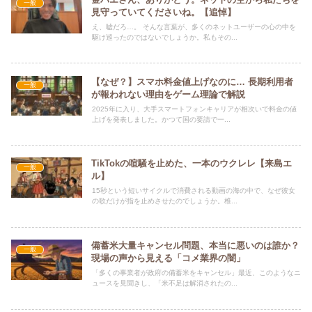
一般
見守っていてくださいね。【追悼】
え、嘘だろ…。 そんな言葉が、多くのネットユーザーの心の中を
駆け巡ったのではないでしょうか。私もその...
【なぜ？】スマホ料金値上げなのに… 長期利用者
一般
が報われない理由をゲーム理論で解説
2025年に入り、大手スマートフォンキャリアが相次いで料金の値
上げを発表しました。かつて国の要請で一...
TikTokの喧騒を止めた、一本のウクレレ【来島エ
一般
ル】
15秒という短いサイクルで消費される動画の海の中で、なぜ彼女
の歌だけが指を止めさせたのでしょうか。椎...
備蓄米大量キャンセル問題、本当に悪いのは誰か？
一般
現場の声から見える「コメ業界の闇」
「多くの事業者が政府の備蓄米をキャンセル」最近、このようなニ
ュースを見聞きし、「米不足は解消されたの...