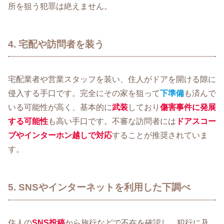
所を狙う犯罪は絶えません。
4. 宅配や訪問者を装う
宅配業者や営業スタッフを装い、住人がドアを開ける隙に
侵入する手口です。完全にその家を狙って
下準備
も済んで
いる可能性が高く、基本的に
武装
しており
傷害事件に発展
する可能性
も高い手口です。不審な訪問者には
ドアスコー
プやインターホン越しで対応
することが推奨されていま
す。
5. SNSやインターネットを利用した下調べ
住人の
SNS投稿
から旅行などで不在を確認し、犯行に及