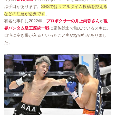
ぶ手口があります。
SNSではリアルタイム投稿を控える
などの注意が必要です
。
有名な事件に2022年、
プロボクサーの井上尚弥さん
が
世
界バンタム級王座統一戦
に家族総出で臨んでいるスキに、
自宅に空き巣が入るといったこと卑劣な犯行がありまし
た。