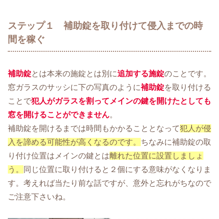
ステップ１ 補助錠を取り付けて侵入までの時
間を稼ぐ
補助錠
とは本来の施錠とは別に
追加する施錠
のことです。
窓ガラスのサッシに下の写真のように
補助錠
を取り付ける
ことで
犯人がガラスを割ってメインの鍵を開けたとしても
窓を開けることができません
。
補助錠を開けるまでは時間もかかることとなって
犯人が侵
入を諦める可能性が高くなるのです。
ちなみに補助錠の取
り付け位置はメインの鍵とは
離れた位置に設置しましょ
う。
同じ位置に取り付けると２個にする意味がなくなりま
す。考えれば当たり前な話ですが、意外と忘れがちなので
ご注意下さいね。