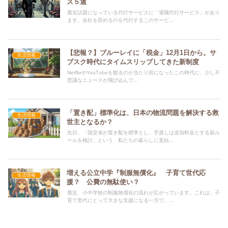
ス５選
最近話題になっている代行サービスに「退職代行サービス」があり
ます。会社を辞めるのを代行するこのサービ...
【悲報？】ブルーレイに「税金」12月1日から。サ
生活情報
ブスク時代にタイムスリップしてきた新制度
NetflixやYouTubeを観るのが当たり前になったこの時代に、少し不
思議なニュースが飛び込んで...
「置き配」標準化は、日本の物流問題を解決する救
生活情報
世主となるか？
先日、「国交省が置き配を標準とし、手渡しは追加料金とする新ル
ールを検討」という、私たちの暮らしに直結...
増える公立中学『制服無償化』 子育て世代応
生活情報
援？ 公費の無駄使い？
最近、小中学校の制服無償化の流れが広がっています。これは、子
育て世代にとって大きな支援になる一方で、...