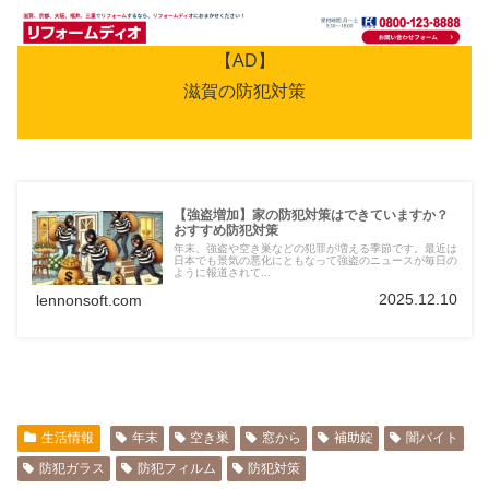
【AD】
滋賀の防犯対策
【強盗増加】家の防犯対策はできていますか？
おすすめ防犯対策
年末、強盗や空き巣などの犯罪が増える季節です。最近は
日本でも景気の悪化にともなって強盗のニュースが毎日の
ように報道されて...
2025.12.10
lennonsoft.com
生活情報
年末
空き巣
窓から
補助錠
闇バイト
防犯ガラス
防犯フィルム
防犯対策