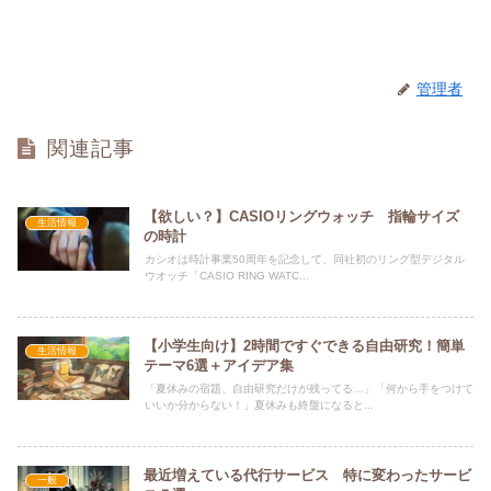
管理者
関連記事
【欲しい？】CASIOリングウォッチ 指輪サイズ
生活情報
の時計
カシオは時計事業50周年を記念して、同社初のリング型デジタル
ウオッチ「CASIO RING WATC...
【小学生向け】2時間ですぐできる自由研究！簡単
生活情報
テーマ6選＋アイデア集
「夏休みの宿題、自由研究だけが残ってる…」「何から手をつけて
いいか分からない！」夏休みも終盤になると...
最近増えている代行サービス 特に変わったサービ
一般