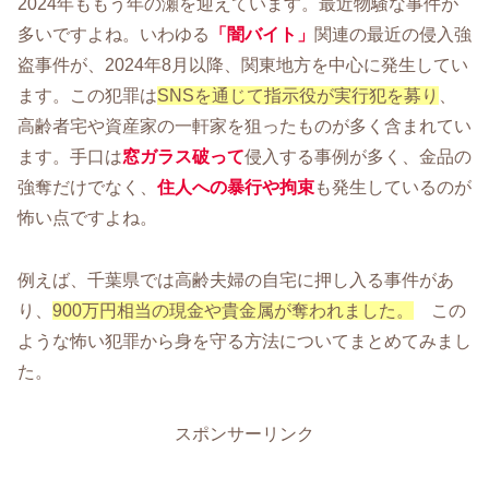
2024年ももう年の瀬を迎えています。最近物騒な事件が
多いですよね。いわゆる
「闇バイト」
関連の最近の侵入強
盗事件が、2024年8月以降、関東地方を中心に発生してい
ます。この犯罪は
SNSを通じて指示役が実行犯を募り
、
高齢者宅や資産家の一軒家を狙ったものが多く含まれてい
ます。手口は
窓ガラス破って
侵入する事例が多く、金品の
強奪だけでなく、
住人への暴行や拘束
も発生しているのが
怖い点ですよね。
例えば、千葉県では高齢夫婦の自宅に押し入る事件があ
り、
900万円相当の現金や貴金属が奪われました。
この
ような怖い犯罪から身を守る方法についてまとめてみまし
た。
スポンサーリンク