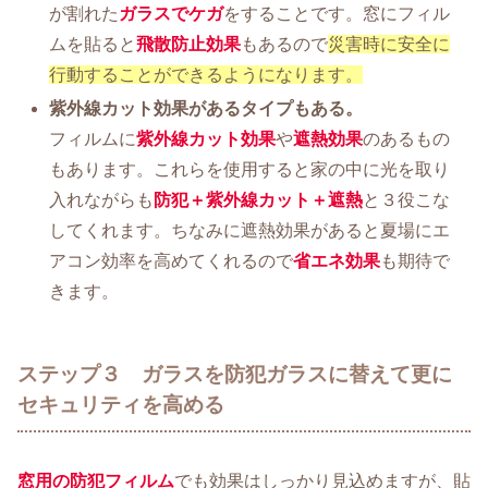
が割れた
ガラスでケガ
をすることです。窓にフィル
ムを貼ると
飛散防止効果
もあるので
災害時に安全に
行動することができるようになります。
紫外線カット効果があるタイプもある。
フィルムに
紫外線カット効果
や
遮熱効果
のあるもの
もあります。これらを使用すると家の中に光を取り
入れながらも
防犯＋紫外線カット＋遮熱
と３役こな
してくれます。ちなみに遮熱効果があると夏場にエ
アコン効率を高めてくれるので
省エネ効果
も期待で
きます。
ステップ３ ガラスを防犯ガラスに替えて更に
セキュリティを高める
窓用の防犯フィルム
でも効果はしっかり見込めますが、貼