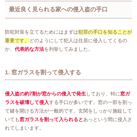
最近良く見られる家への侵入盗の手口
防犯対策を立てるためにはまずは
犯罪の手口を知ることが
重要です。
どのようにして犯人は住居に侵入してくるの
か、
代表的な方法
を列挙してみました。
1. 窓ガラスを割って侵入する
侵入盗の約7割が窓からの侵入で発生
しており、特に
窓ガ
ラスを破壊して侵入
する手口が多いです。窓の一部を割っ
て鍵を開ける方法が一般的です。玄関をしっかり施錠して
いても
窓ガラスを割って入
られると
あっという間に侵入さ
れてしまいます。