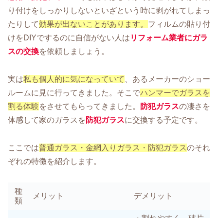
り付けをしっかりしないといざという時に剥がれてしまっ
たりして
効果が出ないことがあります。
フィルムの貼り付
けをDIYでするのに自信がない人は
リフォーム業者にガラ
スの交換
を依頼しましょう。
実は
私も個人的に気になっていて
、あるメーカーのショー
ルームに見に行ってきました。そこで
ハンマーでガラスを
割る体験
をさせてもらってきました。
防犯ガラス
の凄さを
体感して家のガラスを
防犯ガラス
に交換する予定です。
ここでは
普通ガラス・金網入りガラス・防犯ガラス
のそれ
ぞれの特徴を紹介します。
種
メリット
デメリット
類