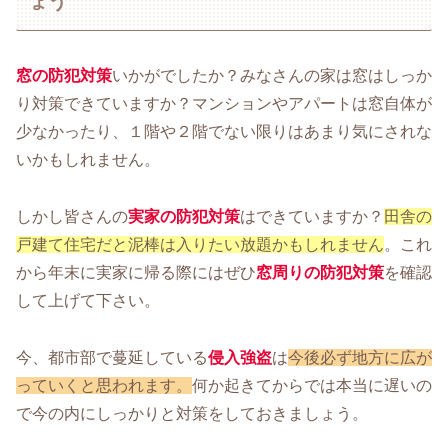
ょう
窓の防犯対策
いかがでしたか？みなさんの家は窓はしっか
り対策できていますか？マンションやアパートは窓自体が
少なかったり、１階や２階でない限りはあまり気にされな
いかもしれません。
しかし皆さんの
実家の防犯対策
はできていますか？
田舎の
戸建て住宅だと泥棒は入りたい放題かもしれません
。これ
から年末に実家に帰る際にはぜひ
窓周りの防犯対策
を確認
して上げて下さい。
今、都市部で蔓延している
侵入強盗
は
今後必ず地方に広が
っていくと思われます。
何か起きてからでは本当に遅いの
で今の内にしっかりと対策をしておきましょう。