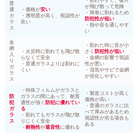
・割れやすく、破片
普
が飛び散って危険
通
・価格が
安い
・簡単に割れるため
ガ
・透明度が高く、視認性が
防犯性が低い
ラ
良い
・熱や音を通しやす
ス
い
金
・割れた時に音が小
網
・火災時に割れても飛び散
さく
防犯性が低い
入
らなくて安全
・金網の影響で視認
り
・普通ガラスよりは割れに
性が悪い
ガ
くい
・湿気やサビで金網
ラ
が劣化しやすい
ス
・特殊フィルムがガラスと
・製造コストが高く
防
ガラスの間にあって、耐貫
価格が高い
犯
通性が強く
防犯に優れてい
・普通のガラスに比
ガ
る
べて厚みがあるため
ラ
・割れてもガラスが飛び散
視認性が劣る場合も
ス
りにくく安全
ある
・
耐熱性
や
遮音性
に優れる