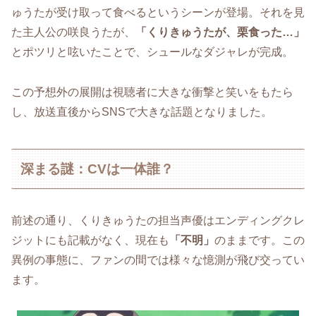
ゅうたが受け取って食べるというシーンが登場。それを見
た主人公の咲良うたが、
「くりきゅうたが、栗食った…」
とポツリと呟いたことで、シュールなダジャレが完成。
この予想外の展開は視聴者に大きな衝撃と笑いをもたら
し、放送直後からSNSで大きな話題となりました。
深まる謎：CVは一体誰？
前述の通り、くりきゅうたの担当声優はエンディングクレ
ジットにも記載がなく、現在も
「不明」
のままです。この
異例の事態に、ファンの間では様々な憶測が飛び交ってい
ます。