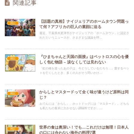
関連記事
【話題の真相】ナイジェリアのホームタウン問題っ
雑記
て何？アフリカの巨人の素顔に迫る
最近、千葉県木更津市がナイジェリアの「ホームタウン」に認定さ
れたというニュースが、さまざまな議論を呼...
『ひまちゃんと天国の面接』はペットロスの心を優
雑記
しく包む物語 – 涙なくしては見れない
「虹の橋を渡ったあの子は、今どうしているだろう…」愛するペッ
トを亡くしたとき、多くの人がそう問いかけ...
からしとマスタードって全く味が違うけど原料は同
雑記
じ？
おでんには「からし」、ホットドッグには「マスタード」。どちら
も私たちの食卓に欠かせない調味料ですが、...
世界の食は奥深い！でも…これだけは無理！日本人
雑記
の口には合わない海外の料理7選