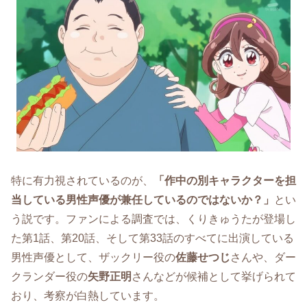
特に有力視されているのが、
「作中の別キャラクターを担
当している男性声優が兼任しているのではないか？」
とい
う説です。ファンによる調査では、くりきゅうたが登場し
た第1話、第20話、そして第33話のすべてに出演している
男性声優として、ザックリー役の
佐藤せつじ
さんや、ダー
クランダー役の
矢野正明
さんなどが候補として挙げられて
おり、考察が白熱しています。