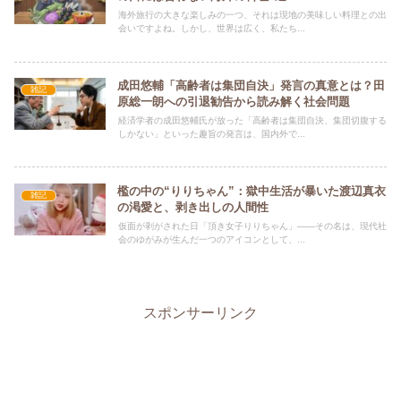
海外旅行の大きな楽しみの一つ、それは現地の美味しい料理との出
会いですよね。しかし、世界は広く、私たち...
成田悠輔「高齢者は集団自決」発言の真意とは？田
雑記
原総一朗への引退勧告から読み解く社会問題
経済学者の成田悠輔氏が放った「高齢者は集団自決、集団切腹する
しかない」といった趣旨の発言は、国内外で...
檻の中の“りりちゃん”：獄中生活が暴いた渡辺真衣
雑記
の渇愛と、剥き出しの人間性
仮面が剥がされた日「頂き女子りりちゃん」――その名は、現代社
会のゆがみが生んだ一つのアイコンとして、...
スポンサーリンク