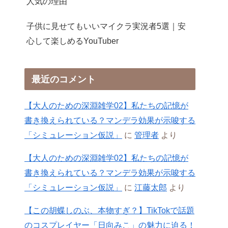
人気の理由
子供に見せてもいいマイクラ実況者5選｜安
心して楽しめるYouTuber
最近のコメント
【大人のための深淵雑学02】私たちの記憶が
書き換えられている？マンデラ効果が示唆する
「シミュレーション仮説」
に
管理者
より
【大人のための深淵雑学02】私たちの記憶が
書き換えられている？マンデラ効果が示唆する
「シミュレーション仮説」
に
江藤太郎
より
【この胡蝶しのぶ、本物すぎ？】TikTokで話題
のコスプレイヤー「日向みこ」の魅力に迫る！