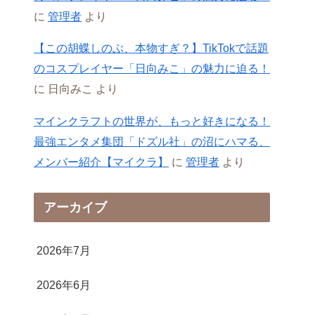
に
管理者
より
【この胡蝶しのぶ、本物すぎ？】TikTokで話題
のコスプレイヤー「日向みこ」の魅力に迫る！
に
日向みこ
より
マインクラフトの世界が、もっと好きになる！
最強エンタメ集団「ドズル社」の沼にハマる、
メンバー紹介【マイクラ】
に
管理者
より
アーカイブ
2026年7月
2026年6月