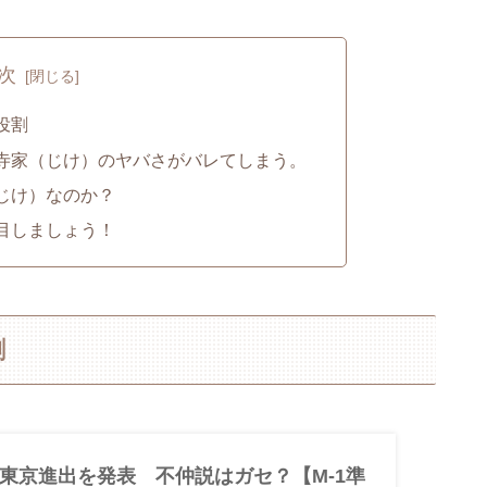
次
役割
寺家（じけ）のヤバさがバレてしまう。
じけ）なのか？
目しましょう！
割
東京進出を発表 不仲説はガセ？【M-1準