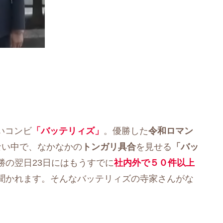
いコンビ
「バッテリィズ」
。優勝した
令和ロマン
ない中で、なかなかの
トンガリ具合
を見せる
「バッ
勝の翌日23日にはもうすでに
社内外で５０件以上
聞かれます。そんなバッテリィズの寺家さんがな