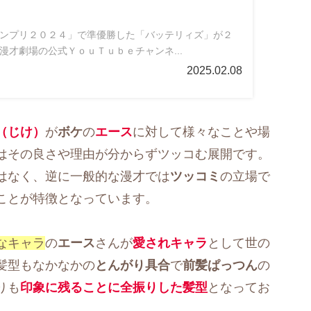
ンプリ２０２４」で準優勝した「バッテリィズ」が２
漫才劇場の公式ＹｏｕＴｕｂｅチャンネ...
2025.02.08
（じけ）
が
ボケ
の
エース
に対して様々なことや場
はその良さや理由が分からずツッコむ展開です。
はなく、逆に一般的な漫才では
ツッコミ
の立場で
ことが特徴となっています。
なキャラ
の
エース
さんが
愛されキャラ
として世の
髪型もなかなかの
とんがり具合
で
前髪ぱっつん
の
りも
印象に残ることに全振りした髪型
となってお