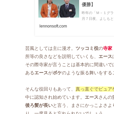
優勝】
昨年の「Ｍ－１グラ
月７日夜、よしもと
lennonsoft.com
芸風としては主に漫才。
ツッコミ役
の
寺家
所等の良さなどを説明していくも、
エース
その際寺家が言うことは基本的に間違いで
ある
エース
が
ボケ
のような振る舞いをする
そんな役回りもあって、
真っ直ぐでピュア
中に認知され始めています。
エース
さんの
後ろ髪が長い
と言う、まさにかっこよさよ
り、一度見ると忘れられないでしょう。