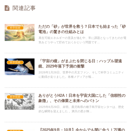
関連記事
ただの「砂」が世界を救う？日本でも始まった「砂
科学技術
電池」の驚きの仕組みとは
再生可能エネルギーの普及が進む中、常に課題となってきたのが電
気をどうやって貯めておくかという問題です...
「宇宙の瞳」がまぶたを閉じる日：ハッブル望遠
科学技術
鏡、2029年落下予測の衝撃
2026年1月26日、世界中の天文ファン、そして科学コミュニティ
に動揺が走りました。各種メディアが報...
ありがとうH2A！日本を宇宙大国にした「信頼性の
科学技術
象徴」、その偉業と未来へのバトン
2025年6月29日、未明。鹿児島県の種子島宇宙センターは、歴史
的な瞬間を迎えました 。満天の星が輝...
【2025年9月・10月】今からでも間に合う！万博の