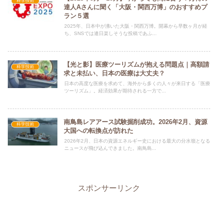
科学技術
達人Aさんに聞く「大阪・関西万博」のおすすめプ
ラン５選
2025年、日本中が沸いた大阪・関西万博。開幕から早数ヶ月が経
ち、SNSでは連日楽しそうな投稿であふ...
【光と影】医療ツーリズムが抱える問題点｜高額請
科学技術
求と未払い、日本の医療は大丈夫？
日本の高度な医療を求めて、海外から多くの人々が来日する「医療
ツーリズム」。経済効果が期待される一方で...
南鳥島レアアース試験掘削成功。2026年2月、資源
科学技術
大国への転換点が訪れた
2026年2月、日本の資源エネルギー史における最大の分水嶺となる
ニュースが飛び込んできました。南鳥島...
スポンサーリンク