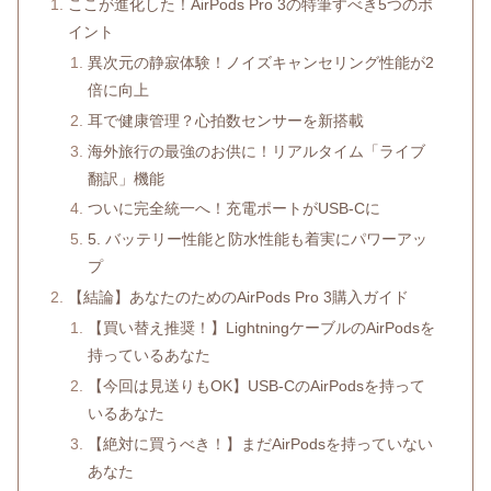
ここが進化した！AirPods Pro 3の特筆すべき5つのポ
イント
異次元の静寂体験！ノイズキャンセリング性能が2
倍に向上
耳で健康管理？心拍数センサーを新搭載
海外旅行の最強のお供に！リアルタイム「ライブ
翻訳」機能
ついに完全統一へ！充電ポートがUSB-Cに
5. バッテリー性能と防水性能も着実にパワーアッ
プ
【結論】あなたのためのAirPods Pro 3購入ガイド
【買い替え推奨！】LightningケーブルのAirPodsを
持っているあなた
【今回は見送りもOK】USB-CのAirPodsを持って
いるあなた
【絶対に買うべき！】まだAirPodsを持っていない
あなた