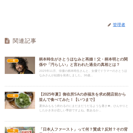
管理者
関連記事
柄本時生がさとうほなみと再婚！父・柄本明との関
一般
係や「汚らしい」と言われた過去の真相とは？
2025年11月、俳優の柄本時生さんと、女優でドラマーのさとうほ
なみさんが結婚を発表しました。36歳...
【2025年夏】御在所SAの赤福氷を求め開店前から
一般
並んで食べてみた！【いつまで】
夏休みももう終わるのにまだまだうだるような暑さ☀。ひんやりと
したかき氷が恋しい季節ですよね。数あるか...
「日本人ファースト」って何？賛成？反対？その背
一般