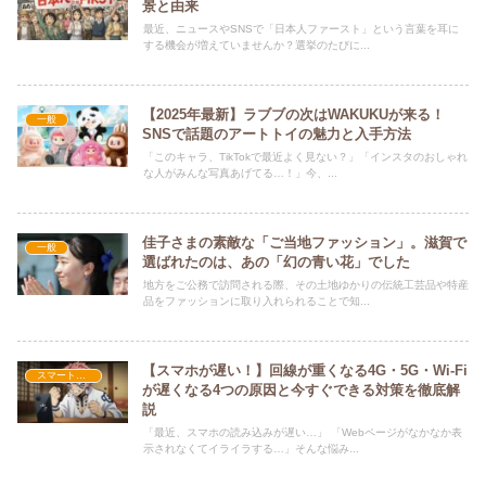
景と由来
最近、ニュースやSNSで「日本人ファースト」という言葉を耳に
する機会が増えていませんか？選挙のたびに...
【2025年最新】ラブブの次はWAKUKUが来る！
一般
SNSで話題のアートトイの魅力と入手方法
「このキャラ、TikTokで最近よく見ない？」「インスタのおしゃれ
な人がみんな写真あげてる…！」今、...
佳子さまの素敵な「ご当地ファッション」。滋賀で
一般
選ばれたのは、あの「幻の青い花」でした
地方をご公務で訪問される際、その土地ゆかりの伝統工芸品や特産
品をファッションに取り入れられることで知...
【スマホが遅い！】回線が重くなる4G・5G・Wi-Fi
スマートフォン
が遅くなる4つの原因と今すぐできる対策を徹底解
説
「最近、スマホの読み込みが遅い…」 「Webページがなかなか表
示されなくてイライラする…」そんな悩み...