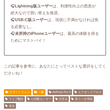
🎧️
Lightning版ユーザー
は、利便性向上の恩恵が
絶大なので買い替えを推奨。
🎧️
USB-C版ユーザー
は、現状に不満がなければ焦
る必要なし。
🎧️
未所持のiPhoneユーザー
は、最高の体験を得る
ためにマストバイ！
この記事を参考に、あなたにとってベストな選択をしてく
ださいね！
スマートフォン
一般
AirPods Pro 3
エアポッズプロ３
ライブ翻訳
心拍数センサー
注意点
買うべき理由
進化